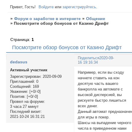
Привет, Гость!
Войдите
или
зарегистрируйтесь
.
»
Форум о заработке в интернете
»
Общение
»
Посмотрите обзор бонусов от Казино Дрифт
Страница:
1
Посмотрите обзор бонусов от Казино Дрифт
Поделиться
2020-09-
dedasus
16 19:16:34
Активный участник
Например, если вы сходу
Зарегистрирован
: 2020-09-09
начнете ставить на кон
Приглашений:
0
десятую часть вашего
Сообщений:
169
банкролла на автомате с
Уважение:
[+0/-0]
высокой дисперсией, вы
Позитив:
[+0/-0]
рискуете быстро лишиться
Провел на форуме:
всех денег.
3 часа 27 минут
Данный автомат предназначе
Последний визит:
2021-10-24 16:31:21
для игры в покер.
Шансы на выпадение черного
числа в приведенном нами