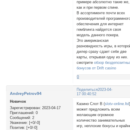
примере абсолютно такие же,
как и при первом спине.
В ассортименте почти всех
производителей программног
обеспечения для интернет
гемблинга найдется своя
модель данного покера.
Это американская
разновидность игры, в которо
дилер сразу сдает себе две
карты, открывая одну из них.
смотрите
обзор бездепозитны
бонусов от Drift casino
0
Поделиться
2023-04-
AndreyPetrov94
17 00:40:52
Новичок
Казино Слот В (
slotv-online.ltd
Зарегистрирован
: 2023-04-17
может предложить всем
Приглашений:
0
желающим огромное
Сообщений:
2
количество занимательных
Уважение:
[+0/-0]
игр, неплохие бонусы и крайн
Позитив:
[+0/-0]