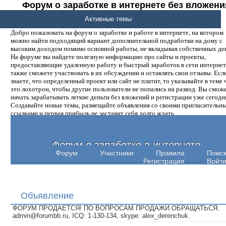
Форум о заработке в интернете без вложени
денег.
Активные темы
Добро пожаловать на форум о заработке и работе в интернете, на котором
можно найти подходящий вариант дополнительной подработки на дому с
высоким доходом помимо основной работы, не вкладывая собственных ден
На форуме вы найдете полезную информацию про сайты и проекты,
предоставляющие удаленную работу и быстрый заработок в сети интернет,
также сможете участвовать в их обсуждении и оставлять свои отзывы. Есл
знаете, что определенный проект или сайт не платит, то указывайте в теме 
это лохотрон, чтобы другие пользователи не попались на развод. Вы смож
начать зарабатывать легкие деньги без вложений и регистрации уже сегодн
Создавайте новые темы, размещайте объявления со своими пригласительн
ссылками и первая прибыль не заставит себя долго ждать.
Форум о заработке в интернете
Форум
Участники
Правила
Поис
Регистрация
Войт
Объявление
ФОРУМ ПРОДАЕТСЯ! ПО ВОПРОСАМ ПРОДАЖИ ОБРАЩАТЬСЯ:
admin@forumbb.ru, ICQ: 1-130-134, skype: alex_derenchuk.