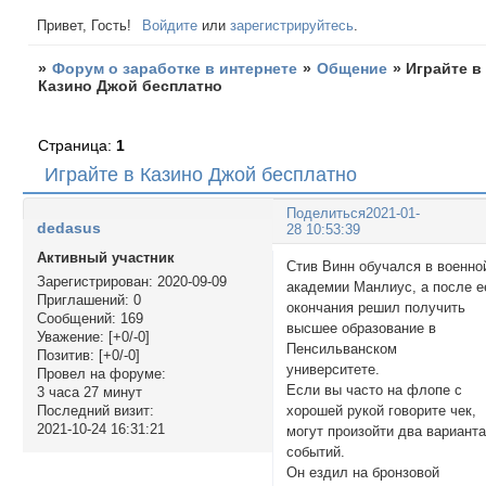
Привет, Гость!
Войдите
или
зарегистрируйтесь
.
»
Форум о заработке в интернете
»
Общение
»
Играйте в
Казино Джой бесплатно
Страница:
1
Играйте в Казино Джой бесплатно
Поделиться
2021-01-
dedasus
28 10:53:39
Активный участник
Стив Винн обучался в военно
Зарегистрирован
: 2020-09-09
академии Манлиус, а после е
Приглашений:
0
окончания решил получить
Сообщений:
169
высшее образование в
Уважение:
[+0/-0]
Пенсильванском
Позитив:
[+0/-0]
университете.
Провел на форуме:
Если вы часто на флопе с
3 часа 27 минут
хорошей рукой говорите чек,
Последний визит:
2021-10-24 16:31:21
могут произойти два вариант
событий.
Он ездил на бронзовой