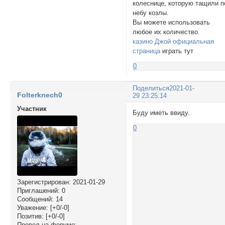
колеснице, которую тащили п
небу козлы.
Вы можете использовать
любое их количество.
казино Джой официальная
страница
играть тут
0
Поделиться
2021-01-
Folterknech0
29 23:25:14
Участник
Буду иметь ввиду.
0
Зарегистрирован
: 2021-01-29
Приглашений:
0
Сообщений:
14
Уважение:
[+0/-0]
Позитив:
[+0/-0]
Провел на форуме: