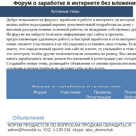
Форум о заработке в интернете без вложени
денег.
Активные темы
Добро пожаловать на форум о заработке и работе в интернете, на котором
можно найти подходящий вариант дополнительной подработки на дому с
высоким доходом помимо основной работы, не вкладывая собственных ден
На форуме вы найдете полезную информацию про сайты и проекты,
предоставляющие удаленную работу и быстрый заработок в сети интернет,
также сможете участвовать в их обсуждении и оставлять свои отзывы. Есл
знаете, что определенный проект или сайт не платит, то указывайте в теме 
это лохотрон, чтобы другие пользователи не попались на развод. Вы смож
начать зарабатывать легкие деньги без вложений и регистрации уже сегодн
Создавайте новые темы, размещайте объявления со своими пригласительн
ссылками и первая прибыль не заставит себя долго ждать.
Форум о заработке в интернете
Форум
Участники
Правила
Поис
Регистрация
Войт
Объявление
ФОРУМ ПРОДАЕТСЯ! ПО ВОПРОСАМ ПРОДАЖИ ОБРАЩАТЬСЯ:
admin@forumbb.ru, ICQ: 1-130-134, skype: alex_derenchuk.