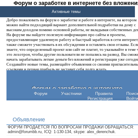
Форум о заработке в интернете без вложени
денег.
Активные темы
Добро пожаловать на форум о заработке и работе в интернете, на котором
можно найти подходящий вариант дополнительной подработки на дому с
высоким доходом помимо основной работы, не вкладывая собственных ден
На форуме вы найдете полезную информацию про сайты и проекты,
предоставляющие удаленную работу и быстрый заработок в сети интернет,
также сможете участвовать в их обсуждении и оставлять свои отзывы. Есл
знаете, что определенный проект или сайт не платит, то указывайте в теме 
это лохотрон, чтобы другие пользователи не попались на развод. Вы смож
начать зарабатывать легкие деньги без вложений и регистрации уже сегодн
Создавайте новые темы, размещайте объявления со своими пригласительн
ссылками и первая прибыль не заставит себя долго ждать.
Форум о заработке в интернете
Форум
Участники
Правила
Поис
Регистрация
Войт
Объявление
ФОРУМ ПРОДАЕТСЯ! ПО ВОПРОСАМ ПРОДАЖИ ОБРАЩАТЬСЯ:
admin@forumbb.ru, ICQ: 1-130-134, skype: alex_derenchuk.