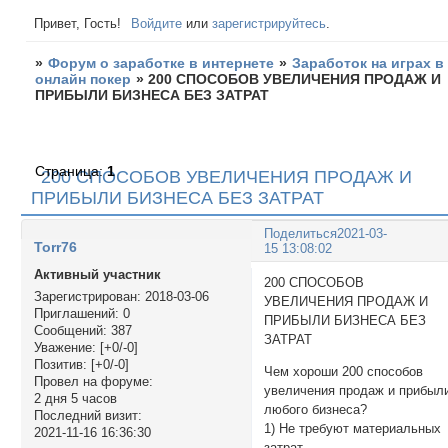
Привет, Гость!
Войдите
или
зарегистрируйтесь
.
»
Форум о заработке в интернете
»
Заработок на играх в
онлайн покер
»
200 СПОСОБОВ УВЕЛИЧЕНИЯ ПРОДАЖ И
ПРИБЫЛИ БИЗНЕСА БЕЗ ЗАТРАТ
Страница:
1
200 СПОСОБОВ УВЕЛИЧЕНИЯ ПРОДАЖ И
ПРИБЫЛИ БИЗНЕСА БЕЗ ЗАТРАТ
Поделиться
2021-03-
Torr76
15 13:08:02
Активный участник
200 СПОСОБОВ
Зарегистрирован
: 2018-03-06
УВЕЛИЧЕНИЯ ПРОДАЖ И
Приглашений:
0
ПРИБЫЛИ БИЗНЕСА БЕЗ
Сообщений:
387
ЗАТРАТ
Уважение:
[+0/-0]
Позитив:
[+0/-0]
Чем хороши 200 способов
Провел на форуме:
увеличения продаж и прибыл
2 дня 5 часов
любого бизнеса?
Последний визит:
1) Не требуют материальных
2021-11-16 16:36:30
затрат