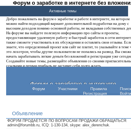
Форум о заработке в интернете без вложени
денег.
Активные темы
Добро пожаловать на форум о заработке и работе в интернете, на котором
можно найти подходящий вариант дополнительной подработки на дому с
высоким доходом помимо основной работы, не вкладывая собственных ден
На форуме вы найдете полезную информацию про сайты и проекты,
предоставляющие удаленную работу и быстрый заработок в сети интернет,
также сможете участвовать в их обсуждении и оставлять свои отзывы. Есл
знаете, что определенный проект или сайт не платит, то указывайте в теме 
это лохотрон, чтобы другие пользователи не попались на развод. Вы смож
начать зарабатывать легкие деньги без вложений и регистрации уже сегодн
Создавайте новые темы, размещайте объявления со своими пригласительн
ссылками и первая прибыль не заставит себя долго ждать.
Форум о заработке в интернете
Форум
Участники
Правила
Поис
Регистрация
Войт
Объявление
ФОРУМ ПРОДАЕТСЯ! ПО ВОПРОСАМ ПРОДАЖИ ОБРАЩАТЬСЯ:
admin@forumbb.ru, ICQ: 1-130-134, skype: alex_derenchuk.