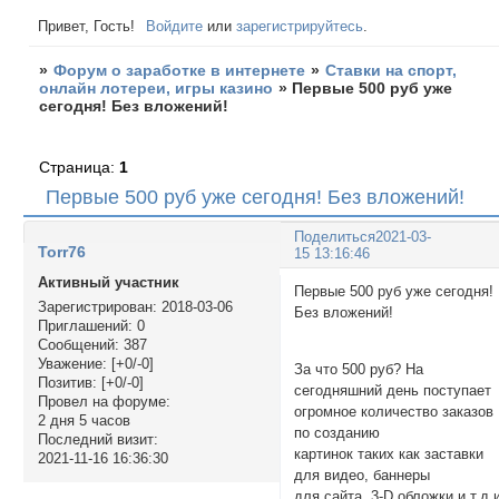
Привет, Гость!
Войдите
или
зарегистрируйтесь
.
»
Форум о заработке в интернете
»
Ставки на спорт,
онлайн лотереи, игры казино
»
Первые 500 руб уже
сегодня! Без вложений!
Страница:
1
Первые 500 руб уже сегодня! Без вложений!
Поделиться
2021-03-
Torr76
15 13:16:46
Активный участник
Первые 500 руб уже сегодня!
Зарегистрирован
: 2018-03-06
Без вложений
Приглашений:
0
Сообщений:
387
Уважение:
[+0/-0]
За что 500 руб? На
Позитив:
[+0/-0]
сегодняшний день поступает
Провел на форуме:
огромное количество заказов
2 дня 5 часов
по созданию
Последний визит:
картинок таких как заставки
2021-11-16 16:36:30
для видео, баннеры
для сайта, 3-D обложки и.т.д 