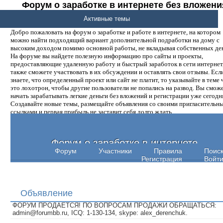
Форум о заработке в интернете без вложени
денег.
Активные темы
Добро пожаловать на форум о заработке и работе в интернете, на котором
можно найти подходящий вариант дополнительной подработки на дому с
высоким доходом помимо основной работы, не вкладывая собственных ден
На форуме вы найдете полезную информацию про сайты и проекты,
предоставляющие удаленную работу и быстрый заработок в сети интернет,
также сможете участвовать в их обсуждении и оставлять свои отзывы. Есл
знаете, что определенный проект или сайт не платит, то указывайте в теме 
это лохотрон, чтобы другие пользователи не попались на развод. Вы смож
начать зарабатывать легкие деньги без вложений и регистрации уже сегодн
Создавайте новые темы, размещайте объявления со своими пригласительн
ссылками и первая прибыль не заставит себя долго ждать.
Форум о заработке в интернете
Форум
Участники
Правила
Поис
Регистрация
Войт
Объявление
ФОРУМ ПРОДАЕТСЯ! ПО ВОПРОСАМ ПРОДАЖИ ОБРАЩАТЬСЯ:
admin@forumbb.ru, ICQ: 1-130-134, skype: alex_derenchuk.