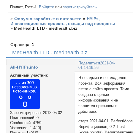
Привет, Гость!
Войдите
или
зарегистрируйтесь
.
»
Форум о заработке в интернете
»
HYIPs,
Инвестиционные проекты, вклады под проценты
»
MedHealth LTD - medhealth.biz
Страница:
1
MedHealth LTD - medhealth.biz
Поделиться
2021-04-
All-HYIPs.info
01 14:19:36
Активный участник
Я не админ и не владелец
проекта. Вся информация
взята с сайта проекта. Тема
создана с целью
информирования и не
является призывом к
действию.
Зарегистрирован
: 2013-05-02
Приглашений:
0
старт 2021-04-01. PerfectMon
Сообщений:
4759
Верифицирован, 0.2 Trust
Уважение:
[+4/-0]
Score point(s) [Великобритани
Позитив:
[+0/-0]