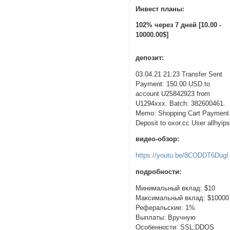
Инвест планы:
102% через 7 дней [10.00 -
10000.00$]
депозит:
03.04.21 21:23 Transfer Sent
Payment: 150.00 USD to
account U25842923 from
U1294xxx. Batch: 382600461.
Memo: Shopping Cart Payment
Deposit to oxor.cc User allhyips
видео-обзор:
https://youtu.be/8CODDT6DugI
подробности:
Минимальный вклад: $10
Максимальный вклад: $10000
Реферальские: 1%
Выплаты: Вручную
Особенности: SSL,DDOS