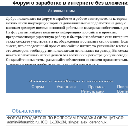
Форум о заработке в интернете без вложени
денег.
Активные темы
Добро пожаловать на форум о заработке и работе в интернете, на котором
можно найти подходящий вариант дополнительной подработки на дому с
высоким доходом помимо основной работы, не вкладывая собственных ден
На форуме вы найдете полезную информацию про сайты и проекты,
предоставляющие удаленную работу и быстрый заработок в сети интернет,
также сможете участвовать в их обсуждении и оставлять свои отзывы. Есл
знаете, что определенный проект или сайт не платит, то указывайте в теме 
это лохотрон, чтобы другие пользователи не попались на развод. Вы смож
начать зарабатывать легкие деньги без вложений и регистрации уже сегодн
Создавайте новые темы, размещайте объявления со своими пригласительн
ссылками и первая прибыль не заставит себя долго ждать.
Форум о заработке в интернете
Форум
Участники
Правила
Поис
Регистрация
Войт
Объявление
ФОРУМ ПРОДАЕТСЯ! ПО ВОПРОСАМ ПРОДАЖИ ОБРАЩАТЬСЯ:
admin@forumbb.ru, ICQ: 1-130-134, skype: alex_derenchuk.