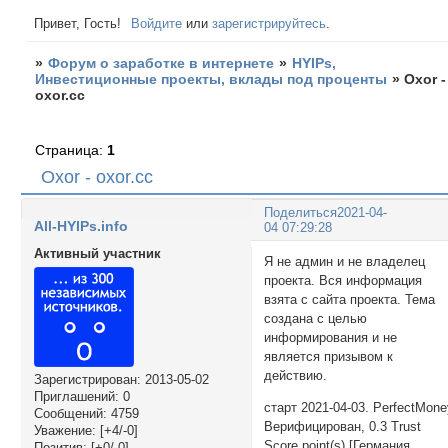
Привет, Гость!
Войдите
или
зарегистрируйтесь
.
»
Форум о заработке в интернете
»
HYIPs,
Инвестиционные проекты, вклады под проценты
»
Oxor -
oxor.cc
Страница:
1
Oxor - oxor.cc
Поделиться
2021-04-
All-HYIPs.info
04 07:29:28
Активный участник
Я не админ и не владелец
проекта. Вся информация
взята с сайта проекта. Тема
создана с целью
информирования и не
является призывом к
действию.
Зарегистрирован
: 2013-05-02
Приглашений:
0
старт 2021-04-03. PerfectMon
Сообщений:
4759
Верифицирован, 0.3 Trust
Уважение:
[+4/-0]
Score point(s) [Германия
Позитив:
[+0/-0]