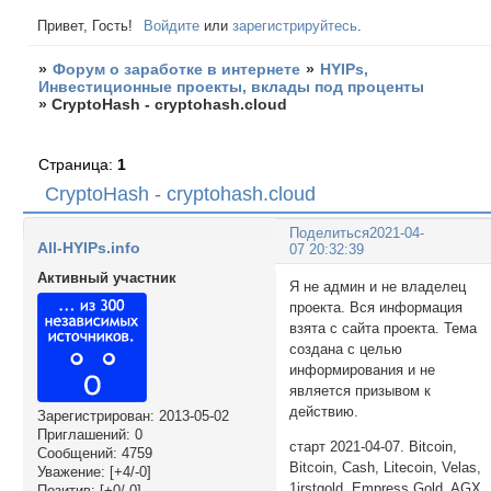
Привет, Гость!
Войдите
или
зарегистрируйтесь
.
»
Форум о заработке в интернете
»
HYIPs,
Инвестиционные проекты, вклады под проценты
»
CryptoHash - cryptohash.cloud
Страница:
1
CryptoHash - cryptohash.cloud
Поделиться
2021-04-
All-HYIPs.info
07 20:32:39
Активный участник
Я не админ и не владелец
проекта. Вся информация
взята с сайта проекта. Тема
создана с целью
информирования и не
является призывом к
действию.
Зарегистрирован
: 2013-05-02
Приглашений:
0
старт 2021-04-07. Bitcoin,
Сообщений:
4759
Bitcoin, Cash, Litecoin, Velas,
Уважение:
[+4/-0]
1irstgold, Empress Gold, AGX,
Позитив:
[+0/-0]