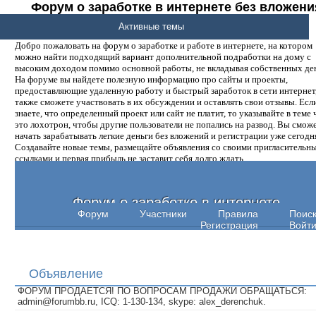
Форум о заработке в интернете без вложени
денег.
Активные темы
Добро пожаловать на форум о заработке и работе в интернете, на котором
можно найти подходящий вариант дополнительной подработки на дому с
высоким доходом помимо основной работы, не вкладывая собственных ден
На форуме вы найдете полезную информацию про сайты и проекты,
предоставляющие удаленную работу и быстрый заработок в сети интернет,
также сможете участвовать в их обсуждении и оставлять свои отзывы. Есл
знаете, что определенный проект или сайт не платит, то указывайте в теме 
это лохотрон, чтобы другие пользователи не попались на развод. Вы смож
начать зарабатывать легкие деньги без вложений и регистрации уже сегодн
Создавайте новые темы, размещайте объявления со своими пригласительн
ссылками и первая прибыль не заставит себя долго ждать.
Форум о заработке в интернете
Форум
Участники
Правила
Поис
Регистрация
Войт
Объявление
ФОРУМ ПРОДАЕТСЯ! ПО ВОПРОСАМ ПРОДАЖИ ОБРАЩАТЬСЯ:
admin@forumbb.ru, ICQ: 1-130-134, skype: alex_derenchuk.