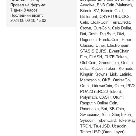
Aevolve, BNB Coin (Mainnet),
Провел на форуме:
7 дней 8 часов
Bitcoin SV, Bitcoin Gold,
Последний визит:
BitTorrent, CRYPTOBUCKS,
2024-08-09 10:46:02
Celo, CloakCoin, TerraCredit,
Crown, CureCoin, Celo Dollar,
Dai, Dash, DigiByte, Divi,
Dogecoin, EurekaCoin, Ether
Classic, Ether, Electroneum,
STASIS EURS, EventChain,
Firo, FLASH, FUZE Token,
GlobCoin, Groestlcoin, Gemini
dollar, KuCoin Token, Komodo,
Kinguin Krowns, Lisk, Latinio,
Matrexcoin, OKB, OmiseGo,
Omni, OduwaCoin, Oxen, PIVX
POA20 (ERC20 Token),
Polymath, QASH, Qtum,
Rasputin Online Coin,
Ravencoin, Sai, SB Coin,
Swapcoinz, Sirin, StorjToken,
Syscoin, TokenCard, TokenPay
TRON, TrueUSD, Ucacoin,
Tether USD (Omni Layer),