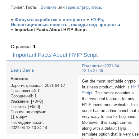
Привет, Гость!
Войдите
или
зарегистрируйтесь
.
»
Форум о заработке в интернете
»
HYIPs,
Инвестиционные проекты, вклады под проценты
»
Important Facts About HYIP Script
Страница:
1
Important Facts About HYIP Script
Поделиться
2021-04-
Leah Davis
12 15:27:46
Новичок
Get the most profitable crypto
Зарегистрирован
: 2021-04-12
business product, which is
HYI
Приглашений:
0
Script
. This script contains all
Сообщений:
1
the essential features for any
Уважение:
[+0/-0]
HYIP investment website. This
Позитив:
[+0/-0]
script has an admin panel that i
Провел на форуме:
very easy to use for beginners.
11 минут
Moreover, this script comes
Последний визит:
2021-04-13 10:34:14
along with a default Hyip
template option that is very use