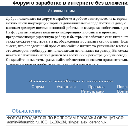
Форум о заработке в интернете без вложени
денег.
Активные темы
Добро пожаловать на форум о заработке и работе в интернете, на котором
можно найти подходящий вариант дополнительной подработки на дому с
высоким доходом помимо основной работы, не вкладывая собственных ден
На форуме вы найдете полезную информацию про сайты и проекты,
предоставляющие удаленную работу и быстрый заработок в сети интернет,
также сможете участвовать в их обсуждении и оставлять свои отзывы. Есл
знаете, что определенный проект или сайт не платит, то указывайте в теме 
это лохотрон, чтобы другие пользователи не попались на развод. Вы смож
начать зарабатывать легкие деньги без вложений и регистрации уже сегодн
Создавайте новые темы, размещайте объявления со своими пригласительн
ссылками и первая прибыль не заставит себя долго ждать.
Форум о заработке в интернете
Форум
Участники
Правила
Поис
Регистрация
Войт
Объявление
ФОРУМ ПРОДАЕТСЯ! ПО ВОПРОСАМ ПРОДАЖИ ОБРАЩАТЬСЯ:
admin@forumbb.ru, ICQ: 1-130-134, skype: alex_derenchuk.