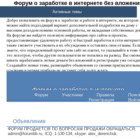
Форум о заработке в интернете без вложени
денег.
Активные темы
Добро пожаловать на форум о заработке и работе в интернете, на котором
можно найти подходящий вариант дополнительной подработки на дому с
высоким доходом помимо основной работы, не вкладывая собственных ден
На форуме вы найдете полезную информацию про сайты и проекты,
предоставляющие удаленную работу и быстрый заработок в сети интернет,
также сможете участвовать в их обсуждении и оставлять свои отзывы. Есл
знаете, что определенный проект или сайт не платит, то указывайте в теме 
это лохотрон, чтобы другие пользователи не попались на развод. Вы смож
начать зарабатывать легкие деньги без вложений и регистрации уже сегодн
Создавайте новые темы, размещайте объявления со своими пригласительн
ссылками и первая прибыль не заставит себя долго ждать.
Форум о заработке в интернете
Форум
Участники
Правила
Поис
Регистрация
Войт
Объявление
ФОРУМ ПРОДАЕТСЯ! ПО ВОПРОСАМ ПРОДАЖИ ОБРАЩАТЬСЯ:
admin@forumbb.ru, ICQ: 1-130-134, skype: alex_derenchuk.