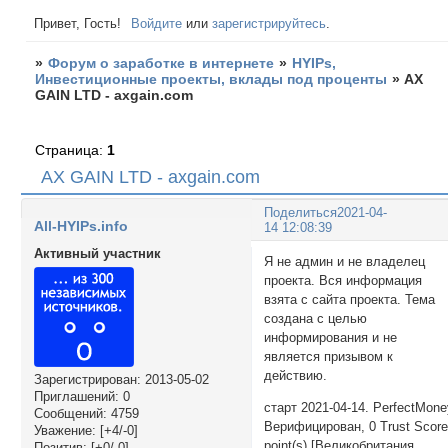
Привет, Гость!
Войдите
или
зарегистрируйтесь
.
»
Форум о заработке в интернете
»
HYIPs,
Инвестиционные проекты, вклады под проценты
»
AX
GAIN LTD - axgain.com
Страница:
1
AX GAIN LTD - axgain.com
Поделиться
2021-04-
All-HYIPs.info
14 12:08:39
Активный участник
Я не админ и не владелец
проекта. Вся информация
взята с сайта проекта. Тема
создана с целью
информирования и не
является призывом к
действию.
Зарегистрирован
: 2013-05-02
Приглашений:
0
старт 2021-04-14. PerfectMon
Сообщений:
4759
Верифицирован, 0 Trust Scor
Уважение:
[+4/-0]
point(s) [Великобритания
Позитив:
[+0/-0]