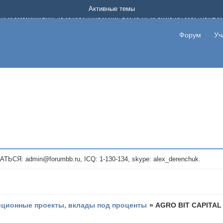
Форум о заработке в интернете без вложения денег.
Активные темы
на котором можно найти подходящий вариант дополнительной подработки на д
про сайты и проекты, предоставляющие удаленную работу и быстрый заработок
т или сайт не платит, то указывайте в теме что это лохотрон, чтобы другие по
Форум
Уч
те новые темы, размещайте объявления со своими пригласительными ссылками и
admin@forumbb.ru, ICQ: 1-130-134, skype: alex_derenchuk.
иционные проекты, вклады под проценты
»
AGRO BIT CAPITAL L