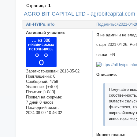
Страница:
1
AGRO BIT CAPITAL LTD - agrobitcapital.com
All-HYIPs.info
Поделиться
2021-04-2
Активный участник
Я не админ и не вла
старт 2021-04-26. Per
языки: EN
Зарегистрирован
: 2013-05-02
Описание:
Приглашений:
0
Сообщений:
4759
Уважение:
[+4/-0]
Получайте выс
Позитив:
[+0/-0]
собственность
Провел на форуме:
области сельс
7 дней 8 часов
фьючерсах, то
Последний визит:
2024-08-09 10:46:02
широчайшему с
инвесторы мог
Инвест планы: