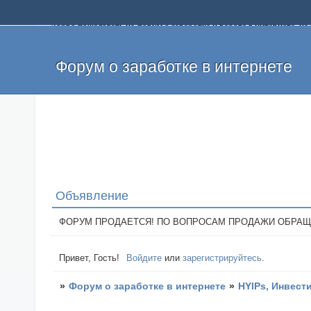
Добро пожаловать на форум о заработке и работе в интернете, 
собственных денег. На форуме вы найдете полезную информацию 
и оставлять свои отзывы. Если вы знаете, что определенный проек
легкие деньги без вложений и регистрации уже сегодня. Создавай
Форум о заработке в интернете
Объявление
ФОРУМ ПРОДАЕТСЯ! ПО ВОПРОСАМ ПРОДАЖИ ОБРАЩАТЬСЯ: 
Привет, Гость!
Войдите
или
зарегистрируйтесь
.
»
Форум о заработке в интернете
»
HYIPs, Инвест