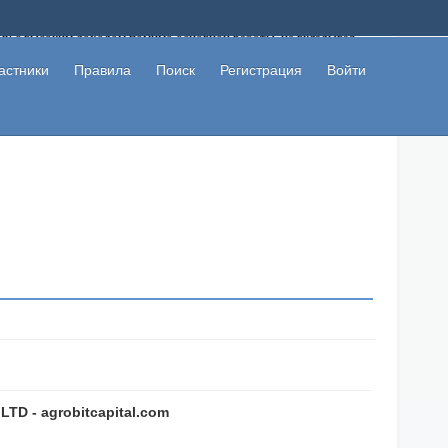
ому с высоким доходом помимо основной работы, не вкладывая
 в сети интернет, а также сможете участвовать в их обсуждении
льзователи не попались на развод. Вы сможете начать зарабатывать
астники
Правила
Поиск
Регистрация
Войти
 первая прибыль не заставит себя долго ждать.
TD - agrobitcapital.com