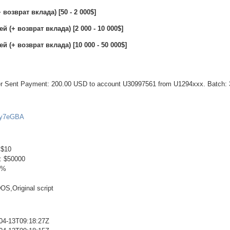
 возврат вклада) [50 - 2 000$]
й (+ возврат вклада) [2 000 - 10 000$]
й (+ возврат вклада) [10 000 - 50 000$]
fer Sent Payment: 200.00 USD to account U30997561 from U1294xxx. Batch:
_Fy7eGBA
 $10
: $50000
3%
S,Original script
04-13T09:18:27Z