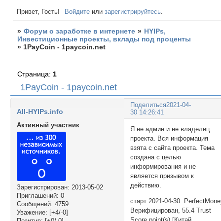
Привет, Гость!
Войдите
или
зарегистрируйтесь
.
»
Форум о заработке в интернете
»
HYIPs,
Инвестиционные проекты, вклады под проценты
»
1PayCoin - 1paycoin.net
Страница:
1
1PayCoin - 1paycoin.net
Поделиться
2021-04-
All-HYIPs.info
30 14:26:41
Активный участник
Я не админ и не владелец
проекта. Вся информация
взята с сайта проекта. Тема
создана с целью
информирования и не
является призывом к
действию.
Зарегистрирован
: 2013-05-02
Приглашений:
0
старт 2021-04-30. PerfectMon
Сообщений:
4759
Верифицирован, 55.4 Trust
Уважение:
[+4/-0]
Score point(s) [Китай
Позитив:
[+0/-0]