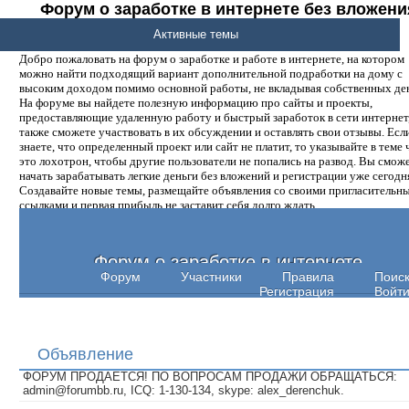
Форум о заработке в интернете без вложени
денег.
Активные темы
Добро пожаловать на форум о заработке и работе в интернете, на котором
можно найти подходящий вариант дополнительной подработки на дому с
высоким доходом помимо основной работы, не вкладывая собственных ден
На форуме вы найдете полезную информацию про сайты и проекты,
предоставляющие удаленную работу и быстрый заработок в сети интернет,
также сможете участвовать в их обсуждении и оставлять свои отзывы. Есл
знаете, что определенный проект или сайт не платит, то указывайте в теме 
это лохотрон, чтобы другие пользователи не попались на развод. Вы смож
начать зарабатывать легкие деньги без вложений и регистрации уже сегодн
Создавайте новые темы, размещайте объявления со своими пригласительн
ссылками и первая прибыль не заставит себя долго ждать.
Форум о заработке в интернете
Форум
Участники
Правила
Поис
Регистрация
Войт
Объявление
ФОРУМ ПРОДАЕТСЯ! ПО ВОПРОСАМ ПРОДАЖИ ОБРАЩАТЬСЯ:
admin@forumbb.ru, ICQ: 1-130-134, skype: alex_derenchuk.