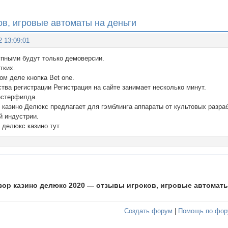
в, игровые автоматы на деньги
2 13:09:01
упными будут только демоверсии.
тких.
ом деле кнопка Bet one.
тва регистрации Регистрация на сайте занимает несколько минут.
естерфилда.
 казино Делюкс предлагает для гэмблинга аппараты от культовых разра
й индустрии.
в делюкс казино тут
зор казино делюкс 2020 — отзывы игроков, игровые автоматы
Создать форум
|
Помощь по фор