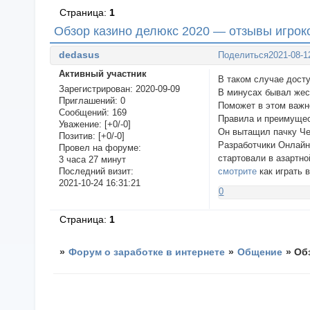
Страница:
1
Обзор казино делюкс 2020 — отзывы игроко
dedasus
Поделиться
2021-08-1
Активный участник
В таком случае дост
Зарегистрирован
: 2020-09-09
В минусах бывал жес
Приглашений:
0
Поможет в этом важн
Сообщений:
169
Правила и преимущес
Уважение:
[+0/-0]
Он вытащил пачку Ч
Позитив:
[+0/-0]
Разработчики Онлайн
Провел на форуме:
стартовали в азартно
3 часа 27 минут
смотрите
как играть 
Последний визит:
2021-10-24 16:31:21
0
Страница:
1
»
Форум о заработке в интернете
»
Общение
»
Об