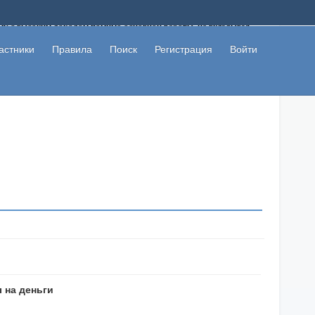
ому с высоким доходом помимо основной работы, не вкладывая
 в сети интернет, а также сможете участвовать в их обсуждении
льзователи не попались на развод. Вы сможете начать зарабатывать
астники
Правила
Поиск
Регистрация
Войти
 первая прибыль не заставит себя долго ждать.
 на деньги