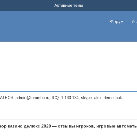
Форум о заработке в интернете без вложения денег.
Активные темы
на котором можно найти подходящий вариант дополнительной подработки на д
про сайты и проекты, предоставляющие удаленную работу и быстрый заработок
т или сайт не платит, то указывайте в теме что это лохотрон, чтобы другие по
Форум
Уч
те новые темы, размещайте объявления со своими пригласительными ссылками и
admin@forumbb.ru, ICQ: 1-130-134, skype: alex_derenchuk.
зор казино делюкс 2020 — отзывы игроков, игровые автоматы