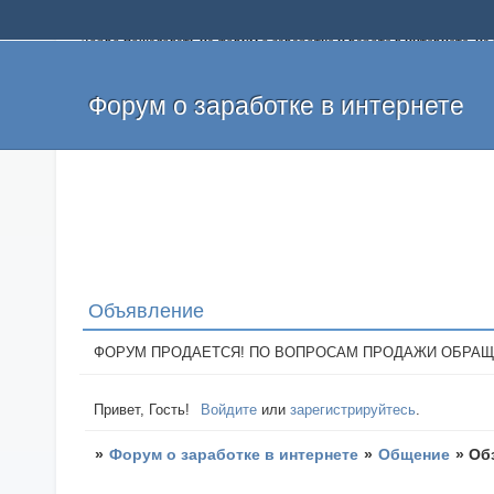
Добро пожаловать на форум о заработке и работе в интернете, 
собственных денег. На форуме вы найдете полезную информацию 
и оставлять свои отзывы. Если вы знаете, что определенный проек
легкие деньги без вложений и регистрации уже сегодня. Создавай
Форум о заработке в интернете
Объявление
ФОРУМ ПРОДАЕТСЯ! ПО ВОПРОСАМ ПРОДАЖИ ОБРАЩАТЬСЯ: 
Привет, Гость!
Войдите
или
зарегистрируйтесь
.
»
Форум о заработке в интернете
»
Общение
»
Об