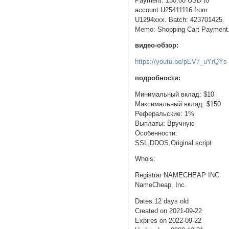
Payment: 150.00 USD to
account U25411116 from
U1294xxx. Batch: 423701425.
Memo: Shopping Cart Payment
видео-обзор:
https://youtu.be/pEV7_uYrQYs
подробности:
Минимальный вклад: $10
Максимальный вклад: $150
Реферальские: 1%
Выплаты: Вручную
Особенности:
SSL,DDOS,Original script
Whois:
Registrar NAMECHEAP INC
NameCheap, Inc.
Dates 12 days old
Created on 2021-09-22
Expires on 2022-09-22