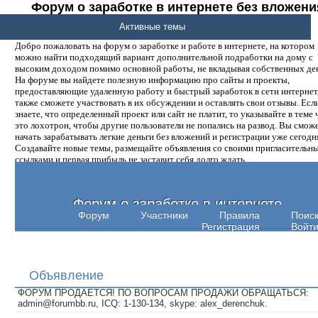
Форум о заработке в интернете без вложени
денег.
Активные темы
Добро пожаловать на форум о заработке и работе в интернете, на котором
можно найти подходящий вариант дополнительной подработки на дому с
высоким доходом помимо основной работы, не вкладывая собственных ден
На форуме вы найдете полезную информацию про сайты и проекты,
предоставляющие удаленную работу и быстрый заработок в сети интернет,
также сможете участвовать в их обсуждении и оставлять свои отзывы. Есл
знаете, что определенный проект или сайт не платит, то указывайте в теме 
это лохотрон, чтобы другие пользователи не попались на развод. Вы смож
начать зарабатывать легкие деньги без вложений и регистрации уже сегодн
Создавайте новые темы, размещайте объявления со своими пригласительн
ссылками и первая прибыль не заставит себя долго ждать.
Форум о заработке в интернете
Форум
Участники
Правила
Поис
Регистрация
Войт
Объявление
ФОРУМ ПРОДАЕТСЯ! ПО ВОПРОСАМ ПРОДАЖИ ОБРАЩАТЬСЯ:
admin@forumbb.ru, ICQ: 1-130-134, skype: alex_derenchuk.