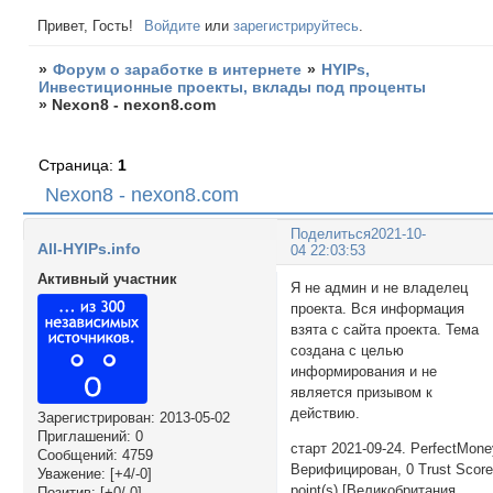
Привет, Гость!
Войдите
или
зарегистрируйтесь
.
»
Форум о заработке в интернете
»
HYIPs,
Инвестиционные проекты, вклады под проценты
»
Nexon8 - nexon8.com
Страница:
1
Nexon8 - nexon8.com
Поделиться
2021-10-
All-HYIPs.info
04 22:03:53
Активный участник
Я не админ и не владелец
проекта. Вся информация
взята с сайта проекта. Тема
создана с целью
информирования и не
является призывом к
действию.
Зарегистрирован
: 2013-05-02
Приглашений:
0
старт 2021-09-24. PerfectMon
Сообщений:
4759
Верифицирован, 0 Trust Scor
Уважение:
[+4/-0]
point(s) [Великобритания
Позитив:
[+0/-0]