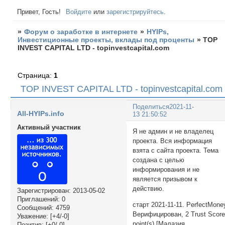
Привет, Гость!
Войдите
или
зарегистрируйтесь
.
»
Форум о заработке в интернете
»
HYIPs,
Инвестиционные проекты, вклады под проценты
»
TOP
INVEST CAPITAL LTD - topinvestcapital.com
Страница:
1
TOP INVEST CAPITAL LTD - topinvestcapital.com
Поделиться
2021-11-
All-HYIPs.info
13 21:50:52
Активный участник
Я не админ и не владелец
проекта. Вся информация
взята с сайта проекта. Тема
создана с целью
информирования и не
является призывом к
действию.
Зарегистрирован
: 2013-05-02
Приглашений:
0
старт 2021-11-11. PerfectMone
Сообщений:
4759
Верифицирован, 2 Trust Scor
Уважение:
[+4/-0]
point(s) [Малазия
Позитив:
[+0/-0]