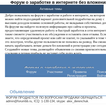
Форум о заработке в интернете без вложени
денег.
Активные темы
Добро пожаловать на форум о заработке и работе в интернете, на котором
можно найти подходящий вариант дополнительной подработки на дому с
высоким доходом помимо основной работы, не вкладывая собственных ден
На форуме вы найдете полезную информацию про сайты и проекты,
предоставляющие удаленную работу и быстрый заработок в сети интернет,
также сможете участвовать в их обсуждении и оставлять свои отзывы. Есл
знаете, что определенный проект или сайт не платит, то указывайте в теме 
это лохотрон, чтобы другие пользователи не попались на развод. Вы смож
начать зарабатывать легкие деньги без вложений и регистрации уже сегодн
Создавайте новые темы, размещайте объявления со своими пригласительн
ссылками и первая прибыль не заставит себя долго ждать.
Форум о заработке в интернете
Форум
Участники
Правила
Поис
Регистрация
Войт
Объявление
ФОРУМ ПРОДАЕТСЯ! ПО ВОПРОСАМ ПРОДАЖИ ОБРАЩАТЬСЯ:
admin@forumbb.ru, ICQ: 1-130-134, skype: alex_derenchuk.