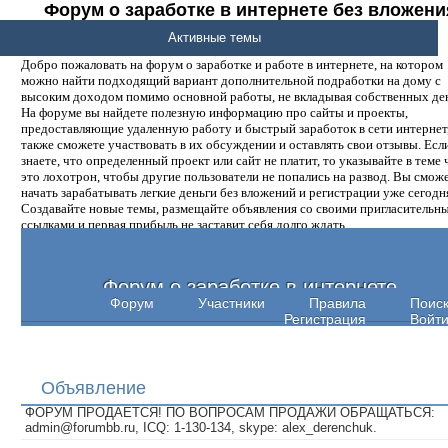
Форум о заработке в интернете без вложени
денег.
Активные темы
Добро пожаловать на форум о заработке и работе в интернете, на котором
можно найти подходящий вариант дополнительной подработки на дому с
высоким доходом помимо основной работы, не вкладывая собственных ден
На форуме вы найдете полезную информацию про сайты и проекты,
предоставляющие удаленную работу и быстрый заработок в сети интернет,
также сможете участвовать в их обсуждении и оставлять свои отзывы. Есл
знаете, что определенный проект или сайт не платит, то указывайте в теме 
это лохотрон, чтобы другие пользователи не попались на развод. Вы смож
начать зарабатывать легкие деньги без вложений и регистрации уже сегодн
Создавайте новые темы, размещайте объявления со своими пригласительн
ссылками и первая прибыль не заставит себя долго ждать.
Форум о заработке в интернете
Форум
Участники
Правила
Поис
Регистрация
Войт
Объявление
ФОРУМ ПРОДАЕТСЯ! ПО ВОПРОСАМ ПРОДАЖИ ОБРАЩАТЬСЯ:
admin@forumbb.ru, ICQ: 1-130-134, skype: alex_derenchuk.