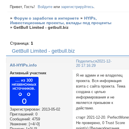
Привет, Гость!
Войдите
или
зарегистрируйтесь
.
»
Форум о заработке в интернете
»
HYIPs,
Инвестиционные проекты, вклады под проценты
»
GetBull Limited - getbull.biz
Страница:
1
GetBull Limited - getbull.biz
Поделиться
2021-12-
All-HYIPs.info
20 17:16:29
Активный участник
Я не админ и не владелец
проекта. Вся информация
взята с сайта проекта. Тема
создана с целью
информирования и не
является призывом к
действию.
Зарегистрирован
: 2013-05-02
Приглашений:
0
старт 2021-12-20. PerfectMon
Сообщений:
4759
Не проверено, 0 Trust Score
Уважение:
[+4/-0]
point(s) [Великобритания
Позитив:
[+0/-0]