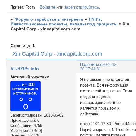
Привет, Гость!
Войдите
или
зарегистрируйтесь
.
»
Форум о заработке в интернете
»
HYIPs,
Инвестиционные проекты, вклады под проценты
»
Xin
Capital Corp - xincapitalcorp.com
Страница:
1
Xin Capital Corp - xincapitalcorp.com
Поделиться
2021-12-
All-HYIPs.info
30 17:44:31
Активный участник
Я не админ и не владелец
проекта. Вся информация
взята с сайта проекта. Тема
создана с целью
информирования и не
является призывом к
действию.
Зарегистрирован
: 2013-05-02
Приглашений:
0
старт 2021-12-30. PerfectMon
Сообщений:
4759
Верифицирован, 0 Trust Scor
Уважение:
[+4/-0]
point(s) [Великобритания
Позитив:
[+0/-0]