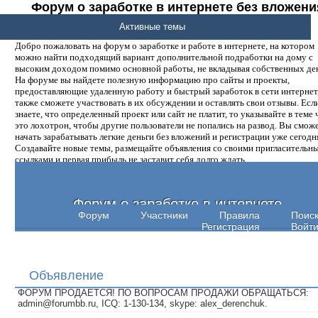
Форум о заработке в интернете без вложени
денег.
Активные темы
Добро пожаловать на форум о заработке и работе в интернете, на котором
можно найти подходящий вариант дополнительной подработки на дому с
высоким доходом помимо основной работы, не вкладывая собственных ден
На форуме вы найдете полезную информацию про сайты и проекты,
предоставляющие удаленную работу и быстрый заработок в сети интернет,
также сможете участвовать в их обсуждении и оставлять свои отзывы. Есл
знаете, что определенный проект или сайт не платит, то указывайте в теме 
это лохотрон, чтобы другие пользователи не попались на развод. Вы смож
начать зарабатывать легкие деньги без вложений и регистрации уже сегодн
Создавайте новые темы, размещайте объявления со своими пригласительн
ссылками и первая прибыль не заставит себя долго ждать.
Форум о заработке в интернете
Форум
Участники
Правила
Поис
Регистрация
Войт
Объявление
ФОРУМ ПРОДАЕТСЯ! ПО ВОПРОСАМ ПРОДАЖИ ОБРАЩАТЬСЯ:
admin@forumbb.ru, ICQ: 1-130-134, skype: alex_derenchuk.