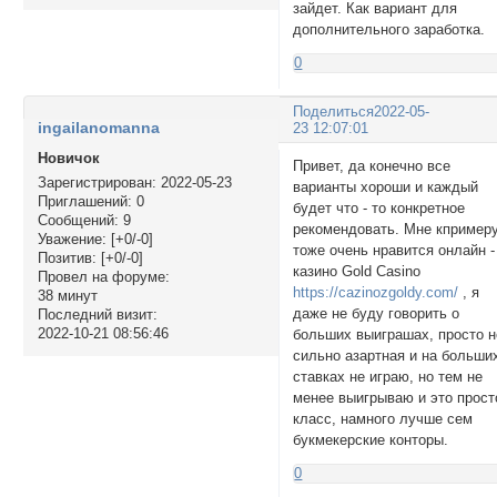
зайдет. Как вариант для
дополнительного заработка.
0
Поделиться
2022-05-
ingailanomanna
23 12:07:01
Новичок
Привет, да конечно все
Зарегистрирован
: 2022-05-23
варианты хороши и каждый
Приглашений:
0
будет что - то конкретное
Сообщений:
9
рекомендовать. Мне кпример
Уважение:
[+0/-0]
тоже очень нравится онлайн -
Позитив:
[+0/-0]
казино Gold Casino
Провел на форуме:
https://cazinozgoldy.com/
, я
38 минут
даже не буду говорить о
Последний визит:
2022-10-21 08:56:46
больших выиграшах, просто н
сильно азартная и на больши
ставках не играю, но тем не
менее выигрываю и это прост
класс, намного лучше сем
букмекерские конторы.
0