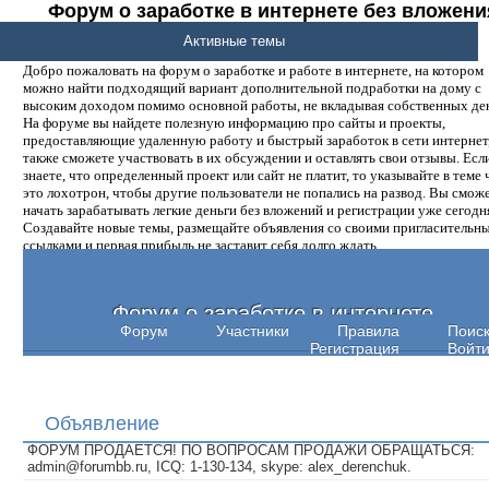
Форум о заработке в интернете без вложени
денег.
Активные темы
Добро пожаловать на форум о заработке и работе в интернете, на котором
можно найти подходящий вариант дополнительной подработки на дому с
высоким доходом помимо основной работы, не вкладывая собственных ден
На форуме вы найдете полезную информацию про сайты и проекты,
предоставляющие удаленную работу и быстрый заработок в сети интернет,
также сможете участвовать в их обсуждении и оставлять свои отзывы. Есл
знаете, что определенный проект или сайт не платит, то указывайте в теме 
это лохотрон, чтобы другие пользователи не попались на развод. Вы смож
начать зарабатывать легкие деньги без вложений и регистрации уже сегодн
Создавайте новые темы, размещайте объявления со своими пригласительн
ссылками и первая прибыль не заставит себя долго ждать.
Форум о заработке в интернете
Форум
Участники
Правила
Поис
Регистрация
Войт
Объявление
ФОРУМ ПРОДАЕТСЯ! ПО ВОПРОСАМ ПРОДАЖИ ОБРАЩАТЬСЯ:
admin@forumbb.ru, ICQ: 1-130-134, skype: alex_derenchuk.