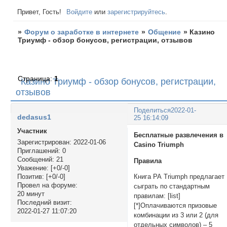
Привет, Гость!
Войдите
или
зарегистрируйтесь
.
»
Форум о заработке в интернете
»
Общение
»
Казино
Триумф - обзор бонусов, регистрации, отзывов
Страница:
1
Казино Триумф - обзор бонусов, регистрации,
отзывов
Поделиться
2022-01-
dedasus1
25 16:14:09
Участник
Бесплатные развлечения в
Зарегистрирован
: 2022-01-06
Casino Triumph
Приглашений:
0
Сообщений:
21
Правила
Уважение:
[+0/-0]
Позитив:
[+0/-0]
Книга РА Triumph предлагает
Провел на форуме:
сыграть по стандартным
20 минут
правилам: [list]
Последний визит:
[*]Оплачиваются призовые
2022-01-27 11:07:20
комбинации из 3 или 2 (для
отдельных символов) – 5