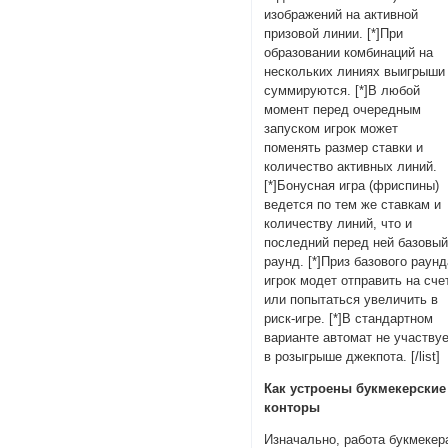
изображений на активной
призовой линии. [*]При
образовании комбинаций на
нескольких линиях выигрыши
суммируются. [*]В любой
момент перед очередным
запуском игрок может
поменять размер ставки и
количество активных линий.
[*]Бонусная игра (фриспины)
ведется по тем же ставкам и
количеству линий, что и
последний перед ней базовы
раунд. [*]Приз базового раун
игрок модет отправить на сче
или попытаться увеличить в
риск-игре. [*]В стандартном
варианте автомат не участву
в розыгрыше джекпота. [/list]
Как устроены букмекерские
конторы
Изначально, работа букмекер