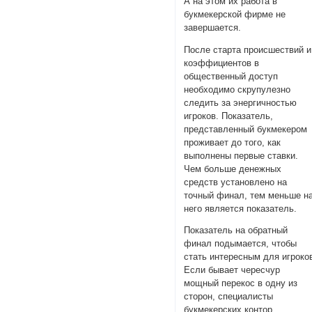
А на этом их работа в
букмекерской фирме не
завершается.
После старта происшествий и
коэффициентов в
общественный доступ
необходимо скрупулезно
следить за энергичностью
игроков. Показатель,
представленный букмекером
проживает до того, как
выполнены первые ставки.
Чем больше денежных
средств установлено на
точный финал, тем меньше н
него является показатель.
Показатель на обратный
финал подымается, чтобы
стать интересным для игроко
Если бывает чересчур
мощный перекос в одну из
сторон, специалисты
букмекерских контор