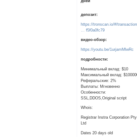
дней
депозит:
https://tronscan.io/#/transactio
… f5f0a0fc79
видео-обзор:
https://youtu.be/1urjamMlwRc
подробности:
Минимальный вклад: $10
Максимальный вклад: $10000
Реферальские: 2%
Выплаты: Мгновенно
Особенности:
SSL,DDOS,Original script
Whois:
Registrar Instra Corporation Pty
Ltd
Dates 20 days old