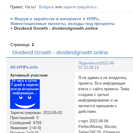
Привет, Гость!
Войдите
или
зарегистрируйтесь
.
»
Форум о заработке в интернете
»
HYIPs,
Инвестиционные проекты, вклады под проценты
»
Dividend Growth - dividendgrowth.online
Страница:
1
Dividend Growth - dividendgrowth.online
Поделиться
2022-06-
All-HYIPs.info
07 22:28:13
Активный участник
Я не админ и не владелец
проекта. Вся информация
взята с сайта проекта. Тема
создана с целью
информирования и не
является призывом к
действию.
Зарегистрирован
: 2013-05-02
Приглашений:
0
старт 2022-06-06.
Сообщений:
4759
PerfectMoney, Bitcoin,
Уважение:
[+4/-0]
TetherTRC20, Ethereum,
Позитив:
[+0/-0]