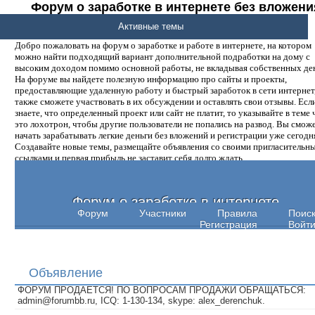
Форум о заработке в интернете без вложени
денег.
Активные темы
Добро пожаловать на форум о заработке и работе в интернете, на котором
можно найти подходящий вариант дополнительной подработки на дому с
высоким доходом помимо основной работы, не вкладывая собственных ден
На форуме вы найдете полезную информацию про сайты и проекты,
предоставляющие удаленную работу и быстрый заработок в сети интернет,
также сможете участвовать в их обсуждении и оставлять свои отзывы. Есл
знаете, что определенный проект или сайт не платит, то указывайте в теме 
это лохотрон, чтобы другие пользователи не попались на развод. Вы смож
начать зарабатывать легкие деньги без вложений и регистрации уже сегодн
Создавайте новые темы, размещайте объявления со своими пригласительн
ссылками и первая прибыль не заставит себя долго ждать.
Форум о заработке в интернете
Форум
Участники
Правила
Поис
Регистрация
Войт
Объявление
ФОРУМ ПРОДАЕТСЯ! ПО ВОПРОСАМ ПРОДАЖИ ОБРАЩАТЬСЯ:
admin@forumbb.ru, ICQ: 1-130-134, skype: alex_derenchuk.