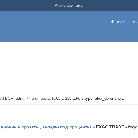
Форум о заработке в интернете без вложения денег.
Активные темы
на котором можно найти подходящий вариант дополнительной подработки на д
про сайты и проекты, предоставляющие удаленную работу и быстрый заработок
т или сайт не платит, то указывайте в теме что это лохотрон, чтобы другие по
Форум
Уч
те новые темы, размещайте объявления со своими пригласительными ссылками и
admin@forumbb.ru, ICQ: 1-130-134, skype: alex_derenchuk.
иционные проекты, вклады под проценты
»
FXGC.TRADE - fxgc.