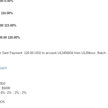
.00 0.50%
0 110.00%
.00 115.00%
000.00 120.00%
fer Sent Payment: 120.00 USD to account U12456834 from U1294xxx. Batch:
lMa6XI
 $10
: $5000
 4%- 2% - 2% - 2%
DOS