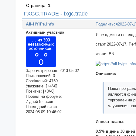
Страница:
1
FXGC.TRADE - fxgc.trade
All-HYIPs.info
Поделиться
2022-07-1
Активный участник
Я не админ и не вла
старт 2022-07-17. Pe
языки: EN
Зарегистрирован
: 2013-05-02
Описание:
Приглашений:
0
Сообщений:
4759
Уважение:
[+4/-0]
Наша программ
Позитив:
[+0/-0]
являются фина
Провел на форуме:
торговлей на 
7 дней 8 часов
улучшения наш
Последний визит:
2024-08-09 10:46:02
Инвест планы:
0.5% в день 30 дней