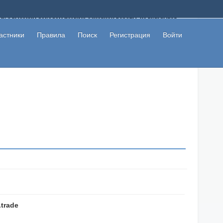
ому с высоким доходом помимо основной работы, не вкладывая
 в сети интернет, а также сможете участвовать в их обсуждении
льзователи не попались на развод. Вы сможете начать зарабатывать
астники
Правила
Поиск
Регистрация
Войти
 первая прибыль не заставит себя долго ждать.
trade