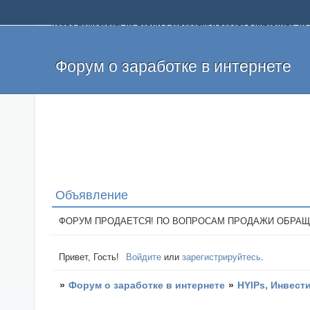
Добро пожаловать на форум о заработке и работе в интернете, 
собственных денег. На форуме вы найдете полезную информацию 
и оставлять свои отзывы. Если вы знаете, что определенный проек
легкие деньги без вложений и регистрации уже сегодня. Создавай
Форум о заработке в интернете
Объявление
ФОРУМ ПРОДАЕТСЯ! ПО ВОПРОСАМ ПРОДАЖИ ОБРАЩАТЬСЯ: 
Привет, Гость!
Войдите
или
зарегистрируйтесь
.
»
Форум о заработке в интернете
»
HYIPs, Инвест