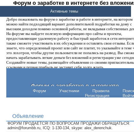
Форум о заработке в интернете без вложени
денег.
Активные темы
Добро пожаловать на форум о заработке и работе в интернете, на котором
можно найти подходящий вариант дополнительной подработки на дому с
высоким доходом помимо основной работы, не вкладывая собственных ден
На форуме вы найдете полезную информацию про сайты и проекты,
предоставляющие удаленную работу и быстрый заработок в сети интернет,
также сможете участвовать в их обсуждении и оставлять свои отзывы. Есл
знаете, что определенный проект или сайт не платит, то указывайте в теме 
это лохотрон, чтобы другие пользователи не попались на развод. Вы смож
начать зарабатывать легкие деньги без вложений и регистрации уже сегодн
Создавайте новые темы, размещайте объявления со своими пригласительн
ссылками и первая прибыль не заставит себя долго ждать.
Форум о заработке в интернете
Форум
Участники
Правила
Поис
Регистрация
Войт
Объявление
ФОРУМ ПРОДАЕТСЯ! ПО ВОПРОСАМ ПРОДАЖИ ОБРАЩАТЬСЯ:
admin@forumbb.ru, ICQ: 1-130-134, skype: alex_derenchuk.