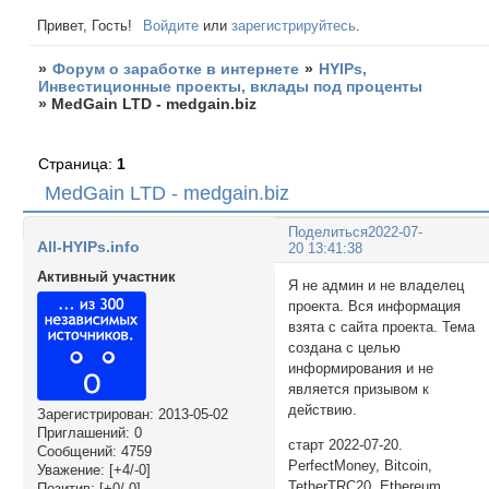
Привет, Гость!
Войдите
или
зарегистрируйтесь
.
»
Форум о заработке в интернете
»
HYIPs,
Инвестиционные проекты, вклады под проценты
»
MedGain LTD - medgain.biz
Страница:
1
MedGain LTD - medgain.biz
Поделиться
2022-07-
All-HYIPs.info
20 13:41:38
Активный участник
Я не админ и не владелец
проекта. Вся информация
взята с сайта проекта. Тема
создана с целью
информирования и не
является призывом к
действию.
Зарегистрирован
: 2013-05-02
Приглашений:
0
старт 2022-07-20.
Сообщений:
4759
PerfectMoney, Bitcoin,
Уважение:
[+4/-0]
TetherTRC20, Ethereum,
Позитив:
[+0/-0]