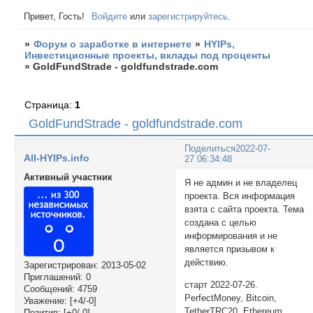
Привет, Гость!
Войдите
или
зарегистрируйтесь
.
»
Форум о заработке в интернете
»
HYIPs,
Инвестиционные проекты, вклады под проценты
»
GoldFundStrade - goldfundstrade.com
Страница:
1
GoldFundStrade - goldfundstrade.com
Поделиться
2022-07-
All-HYIPs.info
27 06:34:48
Активный участник
Я не админ и не владелец
проекта. Вся информация
взята с сайта проекта. Тема
создана с целью
информирования и не
является призывом к
действию.
Зарегистрирован
: 2013-05-02
Приглашений:
0
старт 2022-07-26.
Сообщений:
4759
PerfectMoney, Bitcoin,
Уважение:
[+4/-0]
TetherTRC20, Ethereum,
Позитив:
[+0/-0]