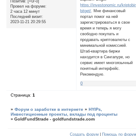
Позитив:
[+0/-0]
https://investonomic.ru/kriptobi
Провел на форуме:
bitget/
. Мне финансовый
2 часа 12 минут
портал помог на ней
Последний визит:
2023-11-21 20:29:55
зарегистрироваться в свое
время и теперь я могу
свободно покупать и
продавать криптовалюты с
минимальной комиссией.
Штаб-квартира биржи
находится в Сингапуре, но
сервис имеет многоязычный
понятный интерфейс.
Рекомендую.
0
Страница:
1
»
Форум о заработке в интернете
»
HYIPs,
Инвестиционные проекты, вклады под проценты
»
GoldFundStrade - goldfundstrade.com
Создать форум
|
Помощь по фору