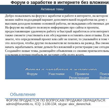
Форум о заработке в интернете без вложени
денег.
Активные темы
Добро пожаловать на форум о заработке и работе в интернете, на котором
можно найти подходящий вариант дополнительной подработки на дому с
высоким доходом помимо основной работы, не вкладывая собственных ден
На форуме вы найдете полезную информацию про сайты и проекты,
предоставляющие удаленную работу и быстрый заработок в сети интернет,
также сможете участвовать в их обсуждении и оставлять свои отзывы. Есл
знаете, что определенный проект или сайт не платит, то указывайте в теме 
это лохотрон, чтобы другие пользователи не попались на развод. Вы смож
начать зарабатывать легкие деньги без вложений и регистрации уже сегодн
Создавайте новые темы, размещайте объявления со своими пригласительн
ссылками и первая прибыль не заставит себя долго ждать.
Форум о заработке в интернете
Форум
Участники
Правила
Поис
Регистрация
Войт
Объявление
ФОРУМ ПРОДАЕТСЯ! ПО ВОПРОСАМ ПРОДАЖИ ОБРАЩАТЬСЯ:
admin@forumbb.ru, ICQ: 1-130-134, skype: alex_derenchuk.