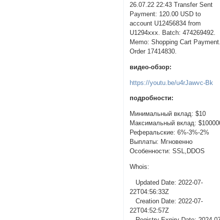
26.07.22 22:43 Transfer Sent
Payment: 120.00 USD to
account U12456834 from
U1294xxx. Batch: 474269492.
Memo: Shopping Cart Payment
Order 17414830.
видео-обзор:
https://youtu.be/u4rJawvc-Bk
подробности:
Минимальный вклад: $10
Максимальный вклад: $10000
Реферальские: 6%-3%-2%
Выплаты: Мгновенно
Особенности: SSL,DDOS
Whois:
Updated Date: 2022-07-
22T04:56:33Z
Creation Date: 2022-07-
22T04:52:57Z
Registry Expiry Date: 2024-0