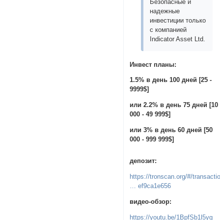
Безопасные и
надежные
инвестиции только
с компанией
Indicator Asset Ltd.
Инвест планы:
1.5% в день 100 дней [25 -
9999$]
или 2.2% в день 75 дней [10
000 - 49 999$]
или 3% в день 60 дней [50
000 - 999 999$]
депозит:
https://tronscan.org/#/transacti
… ef9ca1e656
видео-обзор:
https://youtu.be/1BpfSb1l5yg