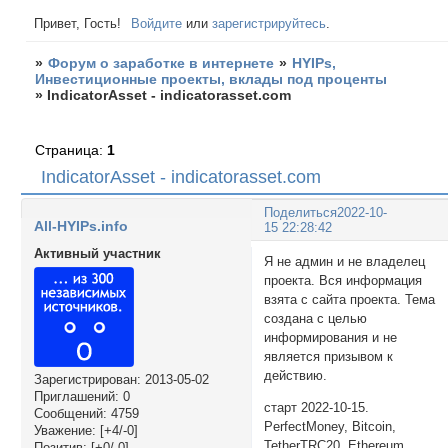
Привет, Гость!
Войдите
или
зарегистрируйтесь
.
»
Форум о заработке в интернете
»
HYIPs,
Инвестиционные проекты, вклады под проценты
»
IndicatorAsset - indicatorasset.com
Страница:
1
IndicatorAsset - indicatorasset.com
Поделиться
2022-10-
All-HYIPs.info
15 22:28:42
Активный участник
Я не админ и не владелец
проекта. Вся информация
взята с сайта проекта. Тема
создана с целью
информирования и не
является призывом к
действию.
Зарегистрирован
: 2013-05-02
Приглашений:
0
старт 2022-10-15.
Сообщений:
4759
PerfectMoney, Bitcoin,
Уважение:
[+4/-0]
TetherTRC20, Ethereum,
Позитив:
[+0/-0]