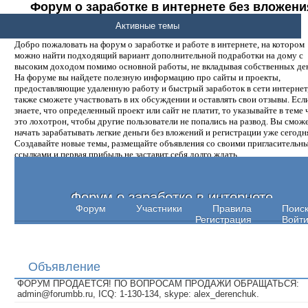
Форум о заработке в интернете без вложени
денег.
Активные темы
Добро пожаловать на форум о заработке и работе в интернете, на котором
можно найти подходящий вариант дополнительной подработки на дому с
высоким доходом помимо основной работы, не вкладывая собственных ден
На форуме вы найдете полезную информацию про сайты и проекты,
предоставляющие удаленную работу и быстрый заработок в сети интернет,
также сможете участвовать в их обсуждении и оставлять свои отзывы. Есл
знаете, что определенный проект или сайт не платит, то указывайте в теме 
это лохотрон, чтобы другие пользователи не попались на развод. Вы смож
начать зарабатывать легкие деньги без вложений и регистрации уже сегодн
Создавайте новые темы, размещайте объявления со своими пригласительн
ссылками и первая прибыль не заставит себя долго ждать.
Форум о заработке в интернете
Форум
Участники
Правила
Поис
Регистрация
Войт
Объявление
ФОРУМ ПРОДАЕТСЯ! ПО ВОПРОСАМ ПРОДАЖИ ОБРАЩАТЬСЯ:
admin@forumbb.ru, ICQ: 1-130-134, skype: alex_derenchuk.