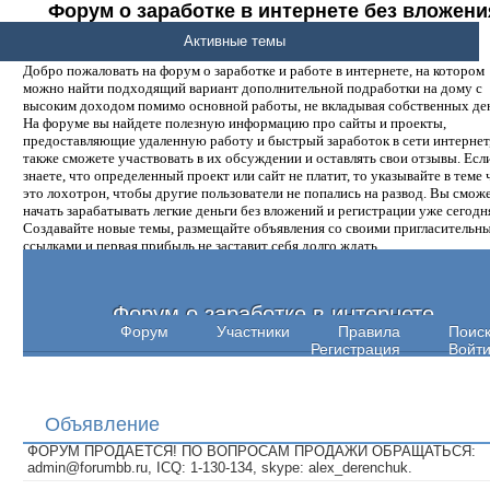
Форум о заработке в интернете без вложени
денег.
Активные темы
Добро пожаловать на форум о заработке и работе в интернете, на котором
можно найти подходящий вариант дополнительной подработки на дому с
высоким доходом помимо основной работы, не вкладывая собственных ден
На форуме вы найдете полезную информацию про сайты и проекты,
предоставляющие удаленную работу и быстрый заработок в сети интернет,
также сможете участвовать в их обсуждении и оставлять свои отзывы. Есл
знаете, что определенный проект или сайт не платит, то указывайте в теме 
это лохотрон, чтобы другие пользователи не попались на развод. Вы смож
начать зарабатывать легкие деньги без вложений и регистрации уже сегодн
Создавайте новые темы, размещайте объявления со своими пригласительн
ссылками и первая прибыль не заставит себя долго ждать.
Форум о заработке в интернете
Форум
Участники
Правила
Поис
Регистрация
Войт
Объявление
ФОРУМ ПРОДАЕТСЯ! ПО ВОПРОСАМ ПРОДАЖИ ОБРАЩАТЬСЯ:
admin@forumbb.ru, ICQ: 1-130-134, skype: alex_derenchuk.