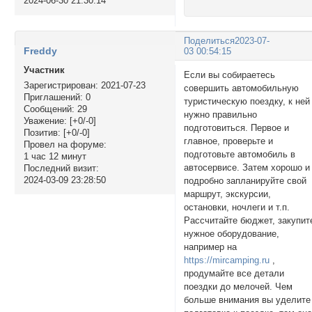
2024-06-30 21:30:14
Поделиться
2023-07-
Freddy
03 00:54:15
Участник
Если вы собираетесь
Зарегистрирован
: 2021-07-23
совершить автомобильную
Приглашений:
0
туристическую поездку, к ней
Сообщений:
29
нужно правильно
Уважение:
[+0/-0]
подготовиться. Первое и
Позитив:
[+0/-0]
главное, проверьте и
Провел на форуме:
подготовьте автомобиль в
1 час 12 минут
автосервисе. Затем хорошо и
Последний визит:
2024-03-09 23:28:50
подробно запланируйте свой
маршрут, экскурсии,
остановки, ночлеги и т.п.
Рассчитайте бюджет, закупит
нужное оборудование,
например на
https://mircamping.ru
,
продумайте все детали
поездки до мелочей. Чем
больше внимания вы уделите