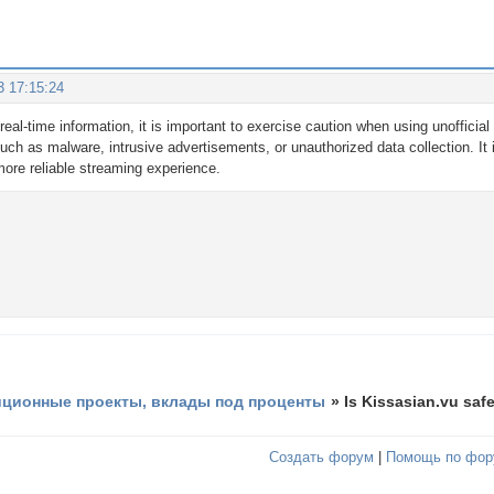
3 17:15:24
real-time information, it is important to exercise caution when using unofficia
such as malware, intrusive advertisements, or unauthorized data collection. I
more reliable streaming experience.
иционные проекты, вклады под проценты
»
Is Kissasian.vu saf
Создать форум
|
Помощь по фор