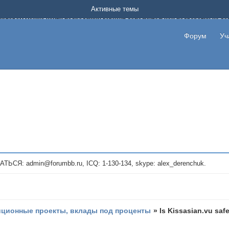
Форум о заработке в интернете без вложения денег.
Активные темы
на котором можно найти подходящий вариант дополнительной подработки на д
про сайты и проекты, предоставляющие удаленную работу и быстрый заработок
т или сайт не платит, то указывайте в теме что это лохотрон, чтобы другие по
Форум
Уч
те новые темы, размещайте объявления со своими пригласительными ссылками и
admin@forumbb.ru, ICQ: 1-130-134, skype: alex_derenchuk.
иционные проекты, вклады под проценты
»
Is Kissasian.vu saf