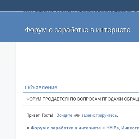
Добро пожаловать на форум о заработке и работе в интернете, 
собственных денег. На форуме вы найдете полезную информацию 
и оставлять свои отзывы. Если вы знаете, что определенный проек
легкие деньги без вложений и регистрации уже сегодня. Создавай
Форум о заработке в интернете
Объявление
ФОРУМ ПРОДАЕТСЯ! ПО ВОПРОСАМ ПРОДАЖИ ОБРАЩАТЬСЯ: 
Привет, Гость!
Войдите
или
зарегистрируйтесь
.
»
Форум о заработке в интернете
»
HYIPs, Инвест