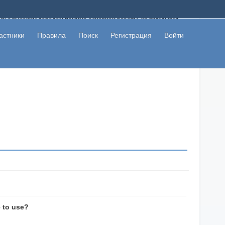
ому с высоким доходом помимо основной работы, не вкладывая
 в сети интернет, а также сможете участвовать в их обсуждении
льзователи не попались на развод. Вы сможете начать зарабатывать
астники
Правила
Поиск
Регистрация
Войти
 первая прибыль не заставит себя долго ждать.
e to use?