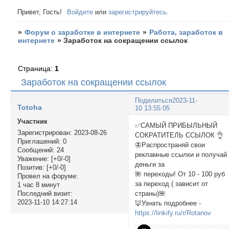
Привет, Гость!
Войдите
или
зарегистрируйтесь
.
»
Форум о заработке в интернете
»
Работа, заработок в
интернете
»
Заработок на сокращении ссылок
Страница:
1
Заработок на сокращении ссылок
Поделиться
2023-11-
Totoha
10 13:55:05
Участник
✅САМЫЙ ПРИБЫЛЬНЫЙ
Зарегистрирован
: 2023-08-26
СОКРАТИТЕЛЬ ССЫЛОК 👌
Приглашений:
0
🦋Распространяй свои
Сообщений:
24
рекламные ссылки и получай
Уважение:
[+0/-0]
деньги за
Позитив:
[+0/-0]
🌺 переходы! От 10 - 100 руб
Провел на форуме:
за переход ( зависит от
1 час 8 минут
страны)🌺
Последний визит:
2023-11-10 14:27:14
🦊Узнать подробнее -
https://linkify.ru/r/Rotanov