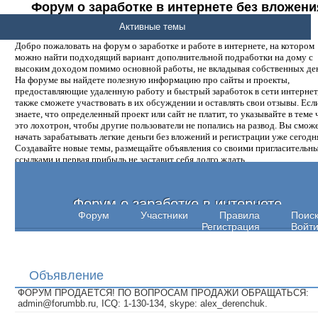
Форум о заработке в интернете без вложени
денег.
Активные темы
Добро пожаловать на форум о заработке и работе в интернете, на котором
можно найти подходящий вариант дополнительной подработки на дому с
высоким доходом помимо основной работы, не вкладывая собственных ден
На форуме вы найдете полезную информацию про сайты и проекты,
предоставляющие удаленную работу и быстрый заработок в сети интернет,
также сможете участвовать в их обсуждении и оставлять свои отзывы. Есл
знаете, что определенный проект или сайт не платит, то указывайте в теме 
это лохотрон, чтобы другие пользователи не попались на развод. Вы смож
начать зарабатывать легкие деньги без вложений и регистрации уже сегодн
Создавайте новые темы, размещайте объявления со своими пригласительн
ссылками и первая прибыль не заставит себя долго ждать.
Форум о заработке в интернете
Форум
Участники
Правила
Поис
Регистрация
Войт
Объявление
ФОРУМ ПРОДАЕТСЯ! ПО ВОПРОСАМ ПРОДАЖИ ОБРАЩАТЬСЯ:
admin@forumbb.ru, ICQ: 1-130-134, skype: alex_derenchuk.