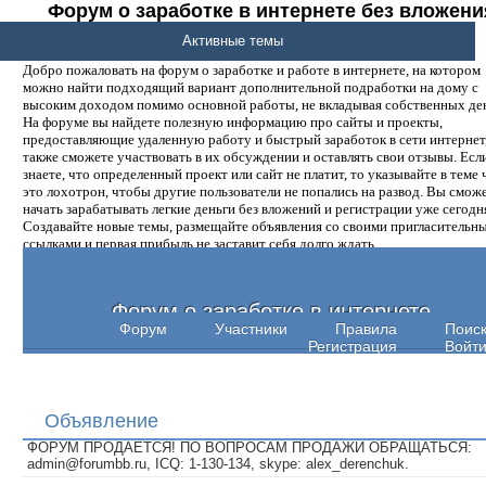
Форум о заработке в интернете без вложени
денег.
Активные темы
Добро пожаловать на форум о заработке и работе в интернете, на котором
можно найти подходящий вариант дополнительной подработки на дому с
высоким доходом помимо основной работы, не вкладывая собственных ден
На форуме вы найдете полезную информацию про сайты и проекты,
предоставляющие удаленную работу и быстрый заработок в сети интернет,
также сможете участвовать в их обсуждении и оставлять свои отзывы. Есл
знаете, что определенный проект или сайт не платит, то указывайте в теме 
это лохотрон, чтобы другие пользователи не попались на развод. Вы смож
начать зарабатывать легкие деньги без вложений и регистрации уже сегодн
Создавайте новые темы, размещайте объявления со своими пригласительн
ссылками и первая прибыль не заставит себя долго ждать.
Форум о заработке в интернете
Форум
Участники
Правила
Поис
Регистрация
Войт
Объявление
ФОРУМ ПРОДАЕТСЯ! ПО ВОПРОСАМ ПРОДАЖИ ОБРАЩАТЬСЯ:
admin@forumbb.ru, ICQ: 1-130-134, skype: alex_derenchuk.