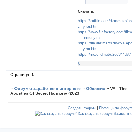
Скачать:
https://katfile.com/dzmesze7ho
… y.rar.html
https://www.filefactory.com/file/
… armony.rar
https://file.al/8msrtn2h9gvs/Ap
… y.rar.html
https://mc.d-ld.net/d2ce344d87
0
Страница:
1
»
Форум о заработке в интернете
»
Общение
»
VA - The
Apostles Of Secret Harmony (2023)
Создать форум
|
Помощь по фору