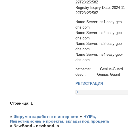
29T23:25:58Z
Registry Expiry Date: 2024-11-
29T23:25:58Z
Name Server: ns1.easy-geo-
dns.com
Name Server: ns2.easy-geo-
dns.com
Name Server: ns3.easy-geo-
dns.com
Name Server: ns4.easy-geo-
dns.com
netname: Genius-Guard
descr: Genius Guard
РЕГИСТРАЦИЯ
0
Страница:
1
»
Форум о заработке в интернете
»
HYIPs,
Инвестиционные проекты, вклады под проценты
»
NewBond - newbond.io