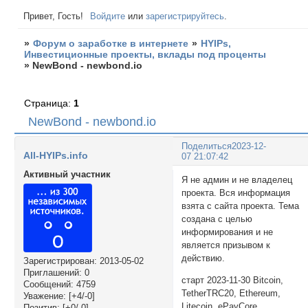
Привет, Гость!
Войдите
или
зарегистрируйтесь
.
»
Форум о заработке в интернете
»
HYIPs,
Инвестиционные проекты, вклады под проценты
»
NewBond - newbond.io
Страница:
1
NewBond - newbond.io
Поделиться
2023-12-
All-HYIPs.info
07 21:07:42
Активный участник
Я не админ и не владелец
проекта. Вся информация
взята с сайта проекта. Тема
создана с целью
информирования и не
является призывом к
действию.
Зарегистрирован
: 2013-05-02
Приглашений:
0
старт 2023-11-30 Bitcoin,
Сообщений:
4759
TetherTRC20, Ethereum,
Уважение:
[+4/-0]
Litecoin, ePayCore
Позитив:
[+0/-0]