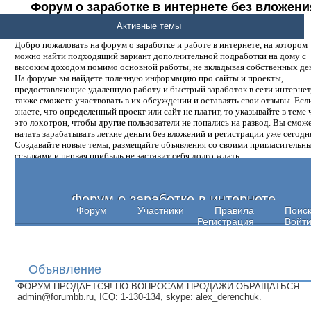
Форум о заработке в интернете без вложени
денег.
Активные темы
Добро пожаловать на форум о заработке и работе в интернете, на котором
можно найти подходящий вариант дополнительной подработки на дому с
высоким доходом помимо основной работы, не вкладывая собственных ден
На форуме вы найдете полезную информацию про сайты и проекты,
предоставляющие удаленную работу и быстрый заработок в сети интернет,
также сможете участвовать в их обсуждении и оставлять свои отзывы. Есл
знаете, что определенный проект или сайт не платит, то указывайте в теме 
это лохотрон, чтобы другие пользователи не попались на развод. Вы смож
начать зарабатывать легкие деньги без вложений и регистрации уже сегодн
Создавайте новые темы, размещайте объявления со своими пригласительн
ссылками и первая прибыль не заставит себя долго ждать.
Форум о заработке в интернете
Форум
Участники
Правила
Поис
Регистрация
Войт
Объявление
ФОРУМ ПРОДАЕТСЯ! ПО ВОПРОСАМ ПРОДАЖИ ОБРАЩАТЬСЯ:
admin@forumbb.ru, ICQ: 1-130-134, skype: alex_derenchuk.