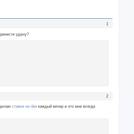
1
принести удачу?
2
Я делаю
ставки на nba
каждый вечер и это мне всегда