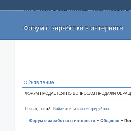
Добро пожаловать на форум о заработке и работе в интернете, 
собственных денег. На форуме вы найдете полезную информацию 
и оставлять свои отзывы. Если вы знаете, что определенный проек
легкие деньги без вложений и регистрации уже сегодня. Создавай
Форум о заработке в интернете
Объявление
ФОРУМ ПРОДАЕТСЯ! ПО ВОПРОСАМ ПРОДАЖИ ОБРАЩАТЬСЯ: 
Привет, Гость!
Войдите
или
зарегистрируйтесь
.
»
Форум о заработке в интернете
»
Общение
»
По