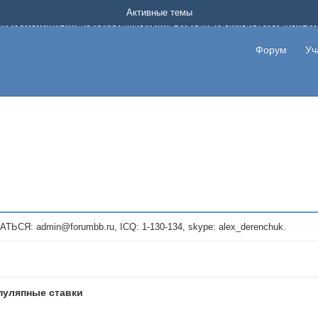
Форум о заработке в интернете без вложения денег.
Активные темы
на котором можно найти подходящий вариант дополнительной подработки на д
про сайты и проекты, предоставляющие удаленную работу и быстрый заработок
т или сайт не платит, то указывайте в теме что это лохотрон, чтобы другие по
Форум
Уч
те новые темы, размещайте объявления со своими пригласительными ссылками и
admin@forumbb.ru, ICQ: 1-130-134, skype: alex_derenchuk.
пуляпные ставки