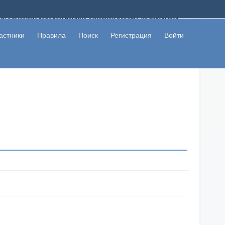
ому с высоким доходом помимо основной работы, не вкладывая
 в сети интернет, а также сможете участвовать в их обсуждении
льзователи не попались на развод. Вы сможете начать зарабатывать
астники
Правила
Поиск
Регистрация
Войти
 первая прибыль не заставит себя долго ждать.