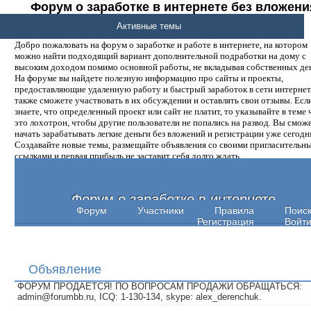
Форум о заработке в интернете без вложени
денег.
Активные темы
Добро пожаловать на форум о заработке и работе в интернете, на котором
можно найти подходящий вариант дополнительной подработки на дому с
высоким доходом помимо основной работы, не вкладывая собственных ден
На форуме вы найдете полезную информацию про сайты и проекты,
предоставляющие удаленную работу и быстрый заработок в сети интернет,
также сможете участвовать в их обсуждении и оставлять свои отзывы. Есл
знаете, что определенный проект или сайт не платит, то указывайте в теме 
это лохотрон, чтобы другие пользователи не попались на развод. Вы смож
начать зарабатывать легкие деньги без вложений и регистрации уже сегодн
Создавайте новые темы, размещайте объявления со своими пригласительн
ссылками и первая прибыль не заставит себя долго ждать.
Форум о заработке в интернете
Форум
Участники
Правила
Поис
Регистрация
Войт
Объявление
ФОРУМ ПРОДАЕТСЯ! ПО ВОПРОСАМ ПРОДАЖИ ОБРАЩАТЬСЯ:
admin@forumbb.ru, ICQ: 1-130-134, skype: alex_derenchuk.