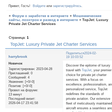
Привет, Гость!
Войдите
или
зарегистрируйтесь
.
»
Форум о заработке в интернете
»
Мошеннические
сайты, лохотрон и развод в интернете
»
TopJet: Luxury
Private Jet Charter Services
Страница:
1
TopJet: Luxury Private Jet Charter Services
Поделиться
2024-02-
harrybrook
19 10:03:52
Новичок
Discover the epitome of luxury
Зарегистрирован
: 2023-04-28
travel with
TopJet
, your premier
Приглашений:
0
choice for private jet charter
Сообщений:
4
services. With a focus on
Уважение:
[+0/-0]
excellence, professionalism, a
Позитив:
[+0/-0]
personalized service, TopJet
Провел на форуме:
redefines the standards of
13 минут
private aviation. Our extensive
Последний визит:
2026-04-17 23:41:58
fleet of meticulously maintaine
aircraft ensures a seamless an