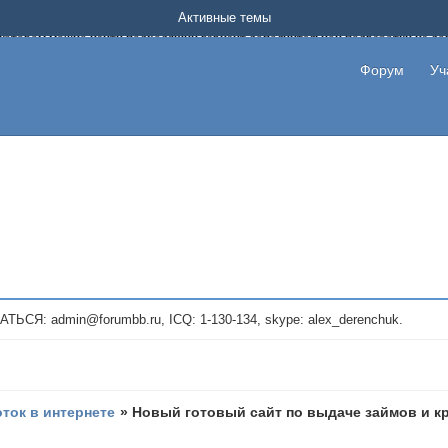
Форум о заработке в интернете без вложения денег.
Активные темы
на котором можно найти подходящий вариант дополнительной подработки на д
про сайты и проекты, предоставляющие удаленную работу и быстрый заработок
т или сайт не платит, то указывайте в теме что это лохотрон, чтобы другие по
Форум
Уч
те новые темы, размещайте объявления со своими пригласительными ссылками и
admin@forumbb.ru, ICQ: 1-130-134, skype: alex_derenchuk.
оток в интернете
»
Новый готовый сайт по выдаче займов и кр