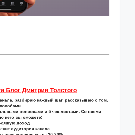
та Блог Дмитрия Толстого
нала, разбираю каждый шаг, рассказываю о том,
способами.
ольными вопросами и 5 чек-листами. Со всеми
ю него вы сможете:
носящую доход
ценит аудитория канала
т цену подписчика на 20-30%