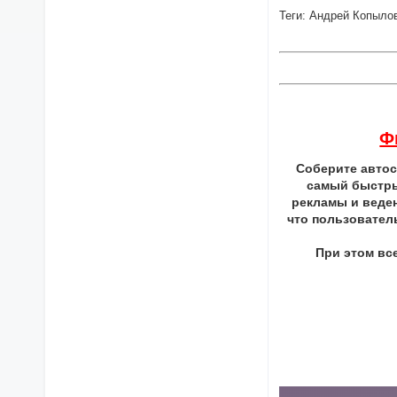
Теги: Андрей Копылов
Ф
Соберите автос
самый быстры
рекламы и веден
что пользователь
При этом вс