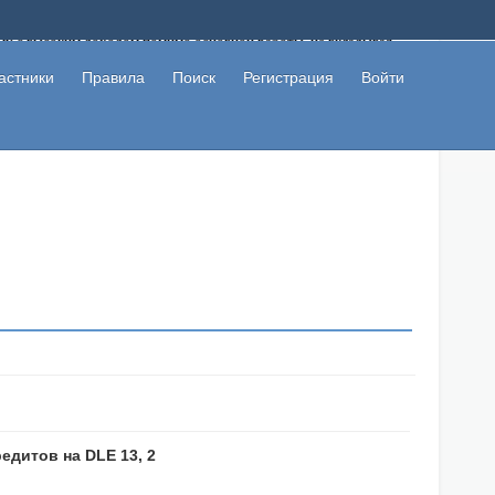
ому с высоким доходом помимо основной работы, не вкладывая
 в сети интернет, а также сможете участвовать в их обсуждении
льзователи не попались на развод. Вы сможете начать зарабатывать
астники
Правила
Поиск
Регистрация
Войти
 первая прибыль не заставит себя долго ждать.
едитов на DLE 13, 2