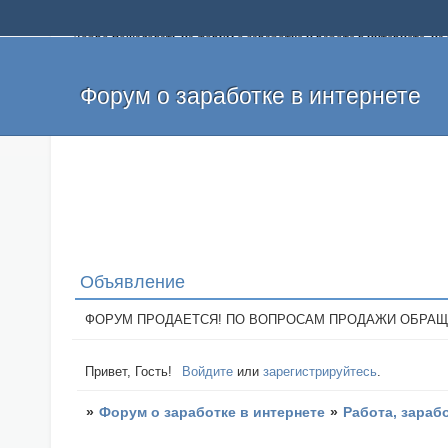
Добро пожаловать на форум о заработке и работе в интернете, 
собственных денег. На форуме вы найдете полезную информацию 
и оставлять свои отзывы. Если вы знаете, что определенный проек
легкие деньги без вложений и регистрации уже сегодня. Создавай
Форум о заработке в интернете
Объявление
ФОРУМ ПРОДАЕТСЯ! ПО ВОПРОСАМ ПРОДАЖИ ОБРАЩАТЬСЯ: 
Привет, Гость!
Войдите
или
зарегистрируйтесь
.
»
Форум о заработке в интернете
»
Работа, зараб