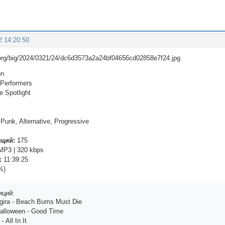
2 14:20:50
on
 Performers
 Spotlight
Punk, Alternative, Progressive
иций:
175
P3 | 320 kbps
:
11:39:25
%)
иций:
еgirа - Bеасh Bums Must Diе
аllоwееn - Gооd Timе
 Аll In It