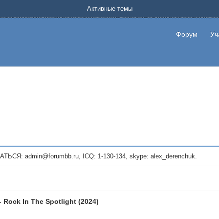
Форум о заработке в интернете без вложения денег.
Активные темы
на котором можно найти подходящий вариант дополнительной подработки на д
про сайты и проекты, предоставляющие удаленную работу и быстрый заработок
т или сайт не платит, то указывайте в теме что это лохотрон, чтобы другие по
Форум
Уч
те новые темы, размещайте объявления со своими пригласительными ссылками и
admin@forumbb.ru, ICQ: 1-130-134, skype: alex_derenchuk.
- Rock In The Spotlight (2024)