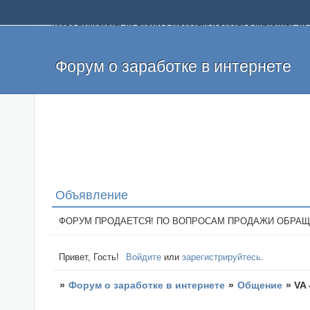
Добро пожаловать на форум о заработке и работе в интернете, 
собственных денег. На форуме вы найдете полезную информацию 
и оставлять свои отзывы. Если вы знаете, что определенный проек
легкие деньги без вложений и регистрации уже сегодня. Создавай
Форум о заработке в интернете
Объявление
ФОРУМ ПРОДАЕТСЯ! ПО ВОПРОСАМ ПРОДАЖИ ОБРАЩАТЬСЯ: 
Привет, Гость!
Войдите
или
зарегистрируйтесь
.
»
Форум о заработке в интернете
»
Общение
»
VA 