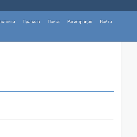
ому с высоким доходом помимо основной работы, не вкладывая
 в сети интернет, а также сможете участвовать в их обсуждении
льзователи не попались на развод. Вы сможете начать зарабатывать
астники
Правила
Поиск
Регистрация
Войти
 первая прибыль не заставит себя долго ждать.