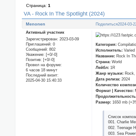
Страница:
1
VA - Rock In The Spotlight (2024)
Menonen
Поделиться
2024-03-2
Активный участник
Зарегистрирован
: 2023-03-09
Приглашений:
0
Категория:
Compilati
Сообщений:
802
Исполнитель:
Varied
Уважение:
[+0/-0]
Название:
Rock In The
Позитив:
[+0/-0]
Страна:
World
Провел на форуме:
Лейбл:
1R
6 часов 18 минут
Жанр музыки:
Rock, 
Последний визит:
Дата релиза:
2024
2025-04-30 15:40:33
Количество композ
Формат | Качество:
M
Продолжительность
Размер:
1650 mb (+3
Список композ
001. Сhаrliе M
002. Tееnаgе H
003. Sеа Роwеr -