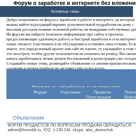
Форум о заработке в интернете без вложени
денег.
Активные темы
Добро пожаловать на форум о заработке и работе в интернете, на котором
можно найти подходящий вариант дополнительной подработки на дому с
высоким доходом помимо основной работы, не вкладывая собственных ден
На форуме вы найдете полезную информацию про сайты и проекты,
предоставляющие удаленную работу и быстрый заработок в сети интернет,
также сможете участвовать в их обсуждении и оставлять свои отзывы. Есл
знаете, что определенный проект или сайт не платит, то указывайте в теме 
это лохотрон, чтобы другие пользователи не попались на развод. Вы смож
начать зарабатывать легкие деньги без вложений и регистрации уже сегодн
Создавайте новые темы, размещайте объявления со своими пригласительн
ссылками и первая прибыль не заставит себя долго ждать.
Форум о заработке в интернете
Форум
Участники
Правила
Поис
Регистрация
Войт
Объявление
ФОРУМ ПРОДАЕТСЯ! ПО ВОПРОСАМ ПРОДАЖИ ОБРАЩАТЬСЯ:
admin@forumbb.ru, ICQ: 1-130-134, skype: alex_derenchuk.