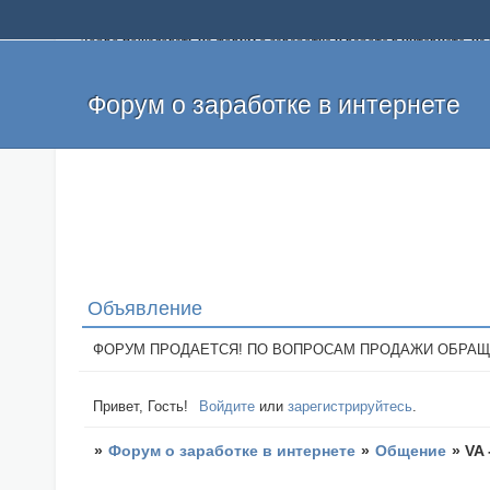
Добро пожаловать на форум о заработке и работе в интернете, 
собственных денег. На форуме вы найдете полезную информацию 
и оставлять свои отзывы. Если вы знаете, что определенный проек
легкие деньги без вложений и регистрации уже сегодня. Создавай
Форум о заработке в интернете
Объявление
ФОРУМ ПРОДАЕТСЯ! ПО ВОПРОСАМ ПРОДАЖИ ОБРАЩАТЬСЯ: 
Привет, Гость!
Войдите
или
зарегистрируйтесь
.
»
Форум о заработке в интернете
»
Общение
»
VA 