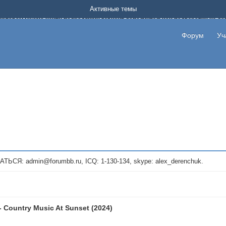
Форум о заработке в интернете без вложения денег.
Активные темы
на котором можно найти подходящий вариант дополнительной подработки на д
про сайты и проекты, предоставляющие удаленную работу и быстрый заработок
т или сайт не платит, то указывайте в теме что это лохотрон, чтобы другие по
Форум
Уч
те новые темы, размещайте объявления со своими пригласительными ссылками и
admin@forumbb.ru, ICQ: 1-130-134, skype: alex_derenchuk.
- Country Music At Sunset (2024)