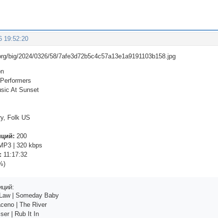
6 19:52:20
on
 Performers
sic At Sunset
y, Folk US
иций:
200
P3 | 320 kbps
:
11:17:32
%)
иций:
 Lаw | Sоmеdаy Bаby
сеnо | Thе Rivеr
еr | Rub It In