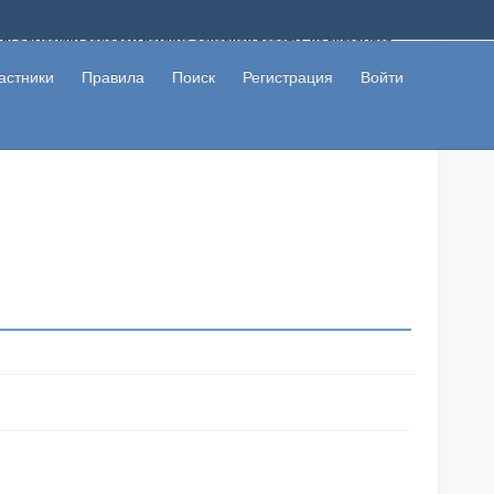
ому с высоким доходом помимо основной работы, не вкладывая
 в сети интернет, а также сможете участвовать в их обсуждении
льзователи не попались на развод. Вы сможете начать зарабатывать
астники
Правила
Поиск
Регистрация
Войти
 первая прибыль не заставит себя долго ждать.