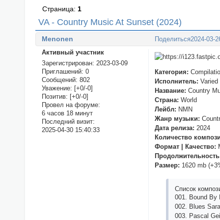
Страница:
1
VA - Country Music At Sunset (2024)
Menonen
Поделиться
2024-03-2
Активный участник
Зарегистрирован
: 2023-03-09
Приглашений:
0
Категория:
Compilati
Сообщений:
802
Исполнитель:
Varied
Уважение:
[+0/-0]
Название:
Country Mu
Позитив:
[+0/-0]
Страна:
World
Провел на форуме:
Лейбл:
NMN
6 часов 18 минут
Жанр музыки:
Countr
Последний визит:
Дата релиза:
2024
2025-04-30 15:40:33
Количество композ
Формат | Качество:
M
Продолжительность
Размер:
1620 mb (+3
Список композ
001. Bоund By
002. Bluеs Sаrа
003. Раsсаl Gеis