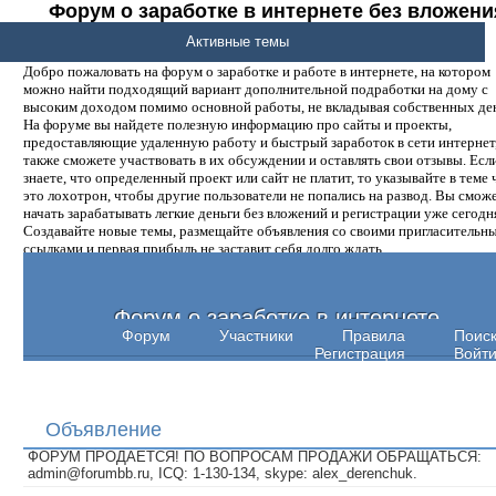
Форум о заработке в интернете без вложени
денег.
Активные темы
Добро пожаловать на форум о заработке и работе в интернете, на котором
можно найти подходящий вариант дополнительной подработки на дому с
высоким доходом помимо основной работы, не вкладывая собственных ден
На форуме вы найдете полезную информацию про сайты и проекты,
предоставляющие удаленную работу и быстрый заработок в сети интернет,
также сможете участвовать в их обсуждении и оставлять свои отзывы. Есл
знаете, что определенный проект или сайт не платит, то указывайте в теме 
это лохотрон, чтобы другие пользователи не попались на развод. Вы смож
начать зарабатывать легкие деньги без вложений и регистрации уже сегодн
Создавайте новые темы, размещайте объявления со своими пригласительн
ссылками и первая прибыль не заставит себя долго ждать.
Форум о заработке в интернете
Форум
Участники
Правила
Поис
Регистрация
Войт
Объявление
ФОРУМ ПРОДАЕТСЯ! ПО ВОПРОСАМ ПРОДАЖИ ОБРАЩАТЬСЯ:
admin@forumbb.ru, ICQ: 1-130-134, skype: alex_derenchuk.