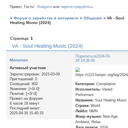
Привет, Гость!
Войдите
или
зарегистрируйтесь
.
»
Форум о заработке в интернете
»
Общение
»
VA - Soul
Healing Music (2024)
Страница:
1
VA - Soul Healing Music (2024)
Поделиться
2024-03-
Menonen
28 19:36:06
Активный участник
Зарегистрирован
: 2023-03-09
Приглашений:
0
Категория:
Compilation
Сообщений:
802
Уважение:
[+0/-0]
Исполнитель:
Varied
Позитив:
[+0/-0]
Performers
Провел на форуме:
Название:
Soul Healing Music
6 часов 18 минут
Страна:
World
Последний визит:
Лейбл:
NMN
2025-04-30 15:40:33
Жанр музыки:
New Age,
Ambient, Relax
Дата релиза:
2024