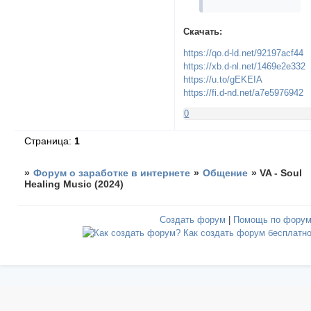
Скачать:
https://qo.d-ld.net/92197acf44
https://xb.d-nl.net/1469e2e332
https://u.to/gEKEIA
https://fi.d-nd.net/a7e5976942
0
Страница:
1
»
Форум о заработке в интернете
»
Общение
»
VA - Soul
Healing Music (2024)
Создать форум
|
Помощь по фору