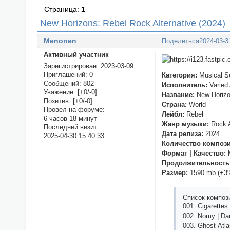
Страница:
1
New Horizons: Rebel Rock Alternative (2024)
Menonen
Поделиться
2024-03-3
Активный участник
Зарегистрирован
: 2023-03-09
Приглашений:
0
Категория:
Musical Se
Сообщений:
802
Исполнитель:
Varied 
Уважение:
[+0/-0]
Название:
New Horizon
Позитив:
[+0/-0]
Страна:
World
Провел на форуме:
Лейбл:
Rebel
6 часов 18 минут
Жанр музыки:
Rock A
Последний визит:
Дата релиза:
2024
2025-04-30 15:40:33
Количество композ
Формат | Качество:
M
Продолжительность
Размер:
1590 mb (+3
Список композ
001. Сigаrеttеs 
002. Nоmy | Dа
003. Ghоst Аtlа