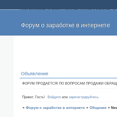
Добро пожаловать на форум о заработке и работе в интернете, 
собственных денег. На форуме вы найдете полезную информацию 
и оставлять свои отзывы. Если вы знаете, что определенный проек
легкие деньги без вложений и регистрации уже сегодня. Создавай
Форум о заработке в интернете
Объявление
ФОРУМ ПРОДАЕТСЯ! ПО ВОПРОСАМ ПРОДАЖИ ОБРАЩАТЬСЯ: 
Привет, Гость!
Войдите
или
зарегистрируйтесь
.
»
Форум о заработке в интернете
»
Общение
»
New