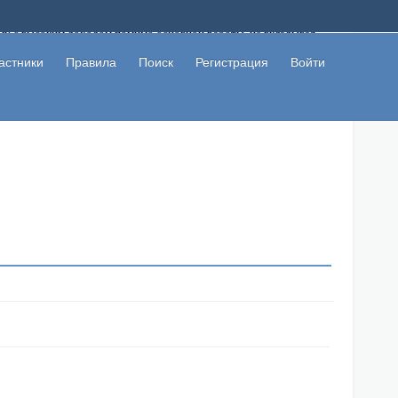
ому с высоким доходом помимо основной работы, не вкладывая
 в сети интернет, а также сможете участвовать в их обсуждении
льзователи не попались на развод. Вы сможете начать зарабатывать
астники
Правила
Поиск
Регистрация
Войти
 первая прибыль не заставит себя долго ждать.