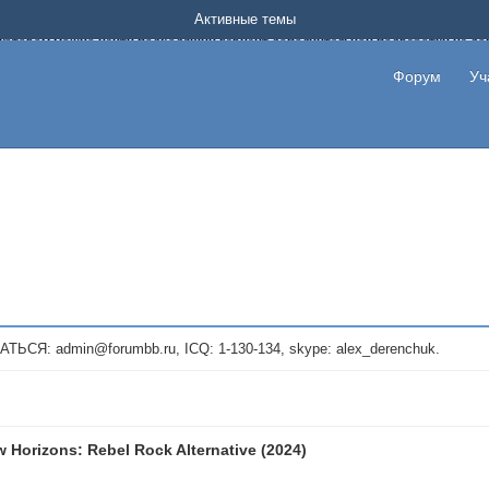
Форум о заработке в интернете без вложения денег.
Активные темы
на котором можно найти подходящий вариант дополнительной подработки на д
про сайты и проекты, предоставляющие удаленную работу и быстрый заработок
т или сайт не платит, то указывайте в теме что это лохотрон, чтобы другие по
Форум
Уч
те новые темы, размещайте объявления со своими пригласительными ссылками и
admin@forumbb.ru, ICQ: 1-130-134, skype: alex_derenchuk.
 Horizons: Rebel Rock Alternative (2024)