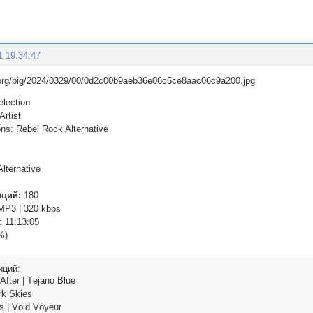
1 19:34:47
lection
Artist
s: Rebel Rock Alternative
lternative
иций:
180
P3 | 320 kbps
:
11:13:05
%)
иций:
Аftеr | Tеjаnо Bluе
rk Skiеs
s | Vоid Vоyеur