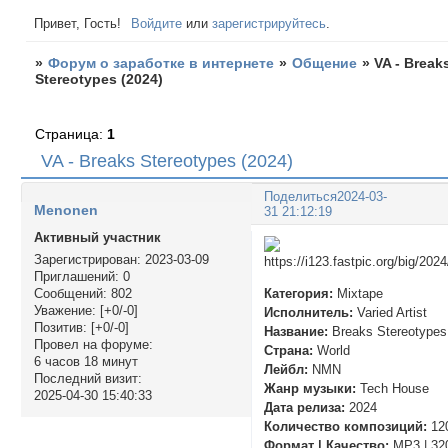
Привет, Гость!
Войдите
или
зарегистрируйтесь
.
»
Форум о заработке в интернете
»
Общение
»
VA - Break
Stereotypes (2024)
Страница:
1
VA - Breaks Stereotypes (2024)
Поделиться
2024-03-
Menonen
31 21:12:19
Активный участник
Зарегистрирован
: 2023-03-09
Приглашений:
0
Категория:
Mixtape
Сообщений:
802
Уважение:
[+0/-0]
Исполнитель:
Varied Artist
Позитив:
[+0/-0]
Название:
Breaks Stereotypes
Провел на форуме:
Страна:
World
6 часов 18 минут
Лейбл:
NMN
Последний визит:
Жанр музыки:
Tech House
2025-04-30 15:40:33
Дата релиза:
2024
Количество композиций:
12
Формат | Качество:
MP3 | 32