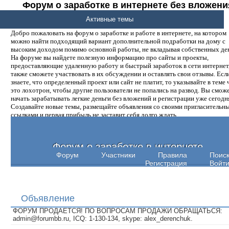
Форум о заработке в интернете без вложени
денег.
Активные темы
Добро пожаловать на форум о заработке и работе в интернете, на котором
можно найти подходящий вариант дополнительной подработки на дому с
высоким доходом помимо основной работы, не вкладывая собственных ден
На форуме вы найдете полезную информацию про сайты и проекты,
предоставляющие удаленную работу и быстрый заработок в сети интернет,
также сможете участвовать в их обсуждении и оставлять свои отзывы. Есл
знаете, что определенный проект или сайт не платит, то указывайте в теме 
это лохотрон, чтобы другие пользователи не попались на развод. Вы смож
начать зарабатывать легкие деньги без вложений и регистрации уже сегодн
Создавайте новые темы, размещайте объявления со своими пригласительн
ссылками и первая прибыль не заставит себя долго ждать.
Форум о заработке в интернете
Форум
Участники
Правила
Поис
Регистрация
Войт
Объявление
ФОРУМ ПРОДАЕТСЯ! ПО ВОПРОСАМ ПРОДАЖИ ОБРАЩАТЬСЯ:
admin@forumbb.ru, ICQ: 1-130-134, skype: alex_derenchuk.