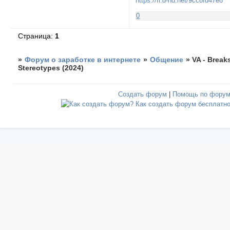
https://fi.d-nd.net/9cc8fd47e8
0
Страница:
1
»
Форум о заработке в интернете
»
Общение
»
VA - Break
Stereotypes (2024)
Создать форум
|
Помощь по фору