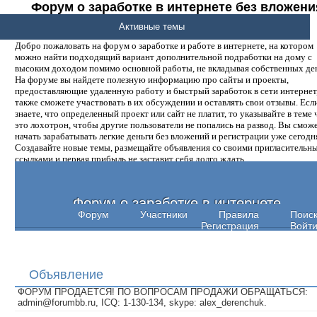
Форум о заработке в интернете без вложени
денег.
Активные темы
Добро пожаловать на форум о заработке и работе в интернете, на котором
можно найти подходящий вариант дополнительной подработки на дому с
высоким доходом помимо основной работы, не вкладывая собственных ден
На форуме вы найдете полезную информацию про сайты и проекты,
предоставляющие удаленную работу и быстрый заработок в сети интернет,
также сможете участвовать в их обсуждении и оставлять свои отзывы. Есл
знаете, что определенный проект или сайт не платит, то указывайте в теме 
это лохотрон, чтобы другие пользователи не попались на развод. Вы смож
начать зарабатывать легкие деньги без вложений и регистрации уже сегодн
Создавайте новые темы, размещайте объявления со своими пригласительн
ссылками и первая прибыль не заставит себя долго ждать.
Форум о заработке в интернете
Форум
Участники
Правила
Поис
Регистрация
Войт
Объявление
ФОРУМ ПРОДАЕТСЯ! ПО ВОПРОСАМ ПРОДАЖИ ОБРАЩАТЬСЯ:
admin@forumbb.ru, ICQ: 1-130-134, skype: alex_derenchuk.