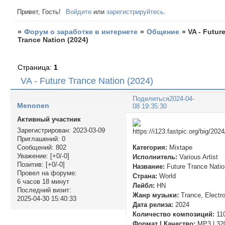
Привет, Гость!
Войдите
или
зарегистрируйтесь
.
»
Форум о заработке в интернете
»
Общение
»
VA - Futur
Trance Nation (2024)
Страница:
1
VA - Future Trance Nation (2024)
Поделиться
2024-04-
Menonen
08 19:35:30
Активный участник
Зарегистрирован
: 2023-03-09
Приглашений:
0
Категория:
Mixtape
Сообщений:
802
Уважение:
[+0/-0]
Исполнитель:
Various Artist
Позитив:
[+0/-0]
Название:
Future Trance Nati
Провел на форуме:
Страна:
World
6 часов 18 минут
Лейбл:
HN
Последний визит:
Жанр музыки:
Trance, Electr
2025-04-30 15:40:33
Дата релиза:
2024
Количество композиций:
11
Формат | Качество:
MP3 | 32