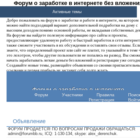
Форум о заработке в интернете без вложени
денег.
Активные темы
Добро пожаловать на форум о заработке и работе в интернете, на котором
можно найти подходящий вариант дополнительной подработки на дому с
высоким доходом помимо основной работы, не вкладывая собственных ден
На форуме вы найдете полезную информацию про сайты и проекты,
предоставляющие удаленную работу и быстрый заработок в сети интернет,
также сможете участвовать в их обсуждении и оставлять свои отзывы. Есл
знаете, что определенный проект или сайт не платит, то указывайте в теме 
это лохотрон, чтобы другие пользователи не попались на развод. Вы смож
начать зарабатывать легкие деньги без вложений и регистрации уже сегодн
Создавайте новые темы, размещайте объявления со своими пригласительн
ссылками и первая прибыль не заставит себя долго ждать.
Форум о заработке в интернете
Форум
Участники
Правила
Поис
Регистрация
Войт
Объявление
ФОРУМ ПРОДАЕТСЯ! ПО ВОПРОСАМ ПРОДАЖИ ОБРАЩАТЬСЯ:
admin@forumbb.ru, ICQ: 1-130-134, skype: alex_derenchuk.