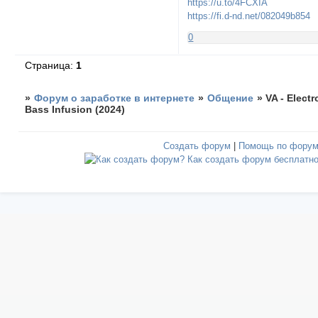
https://u.to/4FCXIA
https://fi.d-nd.net/082049b854
0
Страница:
1
»
Форум о заработке в интернете
»
Общение
»
VA - Electr
Bass Infusion (2024)
Создать форум
|
Помощь по фору