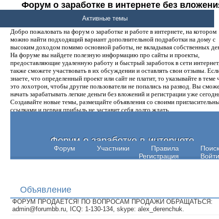
Форум о заработке в интернете без вложени
денег.
Активные темы
Добро пожаловать на форум о заработке и работе в интернете, на котором
можно найти подходящий вариант дополнительной подработки на дому с
высоким доходом помимо основной работы, не вкладывая собственных ден
На форуме вы найдете полезную информацию про сайты и проекты,
предоставляющие удаленную работу и быстрый заработок в сети интернет,
также сможете участвовать в их обсуждении и оставлять свои отзывы. Есл
знаете, что определенный проект или сайт не платит, то указывайте в теме 
это лохотрон, чтобы другие пользователи не попались на развод. Вы смож
начать зарабатывать легкие деньги без вложений и регистрации уже сегодн
Создавайте новые темы, размещайте объявления со своими пригласительн
ссылками и первая прибыль не заставит себя долго ждать.
Форум о заработке в интернете
Форум
Участники
Правила
Поис
Регистрация
Войт
Объявление
ФОРУМ ПРОДАЕТСЯ! ПО ВОПРОСАМ ПРОДАЖИ ОБРАЩАТЬСЯ:
admin@forumbb.ru, ICQ: 1-130-134, skype: alex_derenchuk.