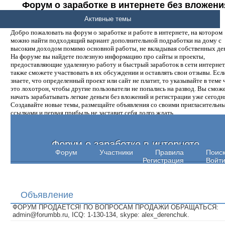
Форум о заработке в интернете без вложени
денег.
Активные темы
Добро пожаловать на форум о заработке и работе в интернете, на котором
можно найти подходящий вариант дополнительной подработки на дому с
высоким доходом помимо основной работы, не вкладывая собственных ден
На форуме вы найдете полезную информацию про сайты и проекты,
предоставляющие удаленную работу и быстрый заработок в сети интернет,
также сможете участвовать в их обсуждении и оставлять свои отзывы. Есл
знаете, что определенный проект или сайт не платит, то указывайте в теме 
это лохотрон, чтобы другие пользователи не попались на развод. Вы смож
начать зарабатывать легкие деньги без вложений и регистрации уже сегодн
Создавайте новые темы, размещайте объявления со своими пригласительн
ссылками и первая прибыль не заставит себя долго ждать.
Форум о заработке в интернете
Форум
Участники
Правила
Поис
Регистрация
Войт
Объявление
ФОРУМ ПРОДАЕТСЯ! ПО ВОПРОСАМ ПРОДАЖИ ОБРАЩАТЬСЯ:
admin@forumbb.ru, ICQ: 1-130-134, skype: alex_derenchuk.