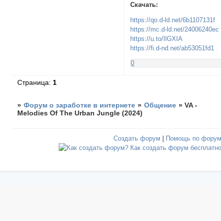
Скачать:
https://qo.d-ld.net/6b1107131f
https://mc.d-ld.net/24006240ec
https://u.to/IlGXIA
https://fi.d-nd.net/ab53051fd1
0
Страница:
1
»
Форум о заработке в интернете
»
Общение
»
VA -
Melodies Of The Urban Jungle (2024)
Создать форум
|
Помощь по фору