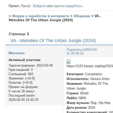
Привет, Гость!
Войдите
или
зарегистрируйтесь
.
»
Форум о заработке в интернете
»
Общение
»
VA -
Melodies Of The Urban Jungle (2024)
Страница:
1
VA - Melodies Of The Urban Jungle (2024)
Поделиться
2024-04-
Menonen
11 18:36:32
Активный участник
Зарегистрирован
: 2023-03-09
Приглашений:
0
Категория:
Compilation
Сообщений:
802
Уважение:
[+0/-0]
Исполнитель:
Various Artist
Позитив:
[+0/-0]
Название:
Melodies Of The
Провел на форуме:
Urban Jungle
6 часов 18 минут
Страна:
World
Последний визит:
Лейбл:
NMN
2025-04-30 15:40:33
Жанр музыки:
Rap, Hip Hop
Дата релиза:
2024
Количество композиций:
16