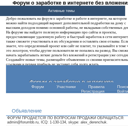
Форум о заработке в интернете без вложени
денег.
Активные темы
Добро пожаловать на форум о заработке и работе в интернете, на котором
можно найти подходящий вариант дополнительной подработки на дому с
высоким доходом помимо основной работы, не вкладывая собственных ден
На форуме вы найдете полезную информацию про сайты и проекты,
предоставляющие удаленную работу и быстрый заработок в сети интернет,
также сможете участвовать в их обсуждении и оставлять свои отзывы. Есл
знаете, что определенный проект или сайт не платит, то указывайте в теме 
это лохотрон, чтобы другие пользователи не попались на развод. Вы смож
начать зарабатывать легкие деньги без вложений и регистрации уже сегодн
Создавайте новые темы, размещайте объявления со своими пригласительн
ссылками и первая прибыль не заставит себя долго ждать.
Форум о заработке в интернете
Форум
Участники
Правила
Поис
Регистрация
Войт
Объявление
ФОРУМ ПРОДАЕТСЯ! ПО ВОПРОСАМ ПРОДАЖИ ОБРАЩАТЬСЯ:
admin@forumbb.ru, ICQ: 1-130-134, skype: alex_derenchuk.