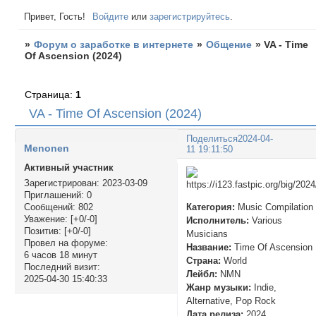
Привет, Гость!
Войдите
или
зарегистрируйтесь
.
»
Форум о заработке в интернете
»
Общение
»
VA - Time
Of Ascension (2024)
Страница:
1
VA - Time Of Ascension (2024)
Поделиться
2024-04-
Menonen
11 19:11:50
Активный участник
Зарегистрирован
: 2023-03-09
Приглашений:
0
Категория:
Music Compilation
Сообщений:
802
Уважение:
[+0/-0]
Исполнитель:
Various
Позитив:
[+0/-0]
Musicians
Провел на форуме:
Название:
Time Of Ascension
6 часов 18 минут
Страна:
World
Последний визит:
Лейбл:
NMN
2025-04-30 15:40:33
Жанр музыки:
Indie,
Alternative, Pop Rock
Дата релиза:
2024