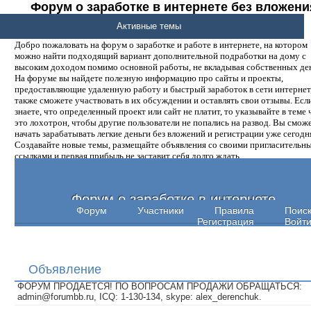
Форум о заработке в интернете без вложени
денег.
Активные темы
Добро пожаловать на форум о заработке и работе в интернете, на котором
можно найти подходящий вариант дополнительной подработки на дому с
высоким доходом помимо основной работы, не вкладывая собственных ден
На форуме вы найдете полезную информацию про сайты и проекты,
предоставляющие удаленную работу и быстрый заработок в сети интернет,
также сможете участвовать в их обсуждении и оставлять свои отзывы. Есл
знаете, что определенный проект или сайт не платит, то указывайте в теме 
это лохотрон, чтобы другие пользователи не попались на развод. Вы смож
начать зарабатывать легкие деньги без вложений и регистрации уже сегодн
Создавайте новые темы, размещайте объявления со своими пригласительн
ссылками и первая прибыль не заставит себя долго ждать.
Форум о заработке в интернете
Форум
Участники
Правила
Поис
Регистрация
Войт
Объявление
ФОРУМ ПРОДАЕТСЯ! ПО ВОПРОСАМ ПРОДАЖИ ОБРАЩАТЬСЯ:
admin@forumbb.ru, ICQ: 1-130-134, skype: alex_derenchuk.