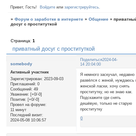
Привет, Гость!
Войдите
или
зарегистрируйтесь
.
»
Форум о заработке в интернете
»
Общение
»
приватны
досуг с проституткой
Страница:
1
приватный досуг с проституткой
Поделиться
2024-04-
somebody
14 20:04:00
Активный участник
Я немного заскучал, недавно
Зарегистрирован
: 2023-09-03
развёлся с женой, нуждаюсь 
Приглашений:
0
женской ласки, хочу снять
Сообщений:
49
проститутку, но не знаю как.
Уважение:
[+0/-0]
Подскажите где снять
Позитив:
[+0/-0]
дешёвую, только не старую
Провел на форуме:
проститутку
11 минут
Последний визит:
0
2024-05-08 10:06:57