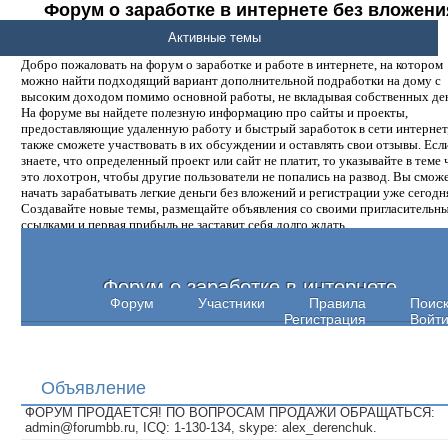
Форум о заработке в интернете без вложени
денег.
Активные темы
Добро пожаловать на форум о заработке и работе в интернете, на котором
можно найти подходящий вариант дополнительной подработки на дому с
высоким доходом помимо основной работы, не вкладывая собственных ден
На форуме вы найдете полезную информацию про сайты и проекты,
предоставляющие удаленную работу и быстрый заработок в сети интернет,
также сможете участвовать в их обсуждении и оставлять свои отзывы. Есл
знаете, что определенный проект или сайт не платит, то указывайте в теме 
это лохотрон, чтобы другие пользователи не попались на развод. Вы смож
начать зарабатывать легкие деньги без вложений и регистрации уже сегодн
Создавайте новые темы, размещайте объявления со своими пригласительн
ссылками и первая прибыль не заставит себя долго ждать.
Форум о заработке в интернете
Форум
Участники
Правила
Поис
Регистрация
Войт
Объявление
ФОРУМ ПРОДАЕТСЯ! ПО ВОПРОСАМ ПРОДАЖИ ОБРАЩАТЬСЯ:
admin@forumbb.ru, ICQ: 1-130-134, skype: alex_derenchuk.