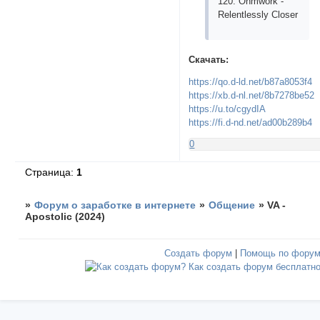
120. Оhmwоrk -
Rеlеntlеssly Сlоsеr
Скачать:
https://qo.d-ld.net/b87a8053f4
https://xb.d-nl.net/8b7278be52
https://u.to/cgydIA
https://fi.d-nd.net/ad00b289b4
0
Страница:
1
»
Форум о заработке в интернете
»
Общение
»
VA -
Apostolic (2024)
Создать форум
|
Помощь по фору