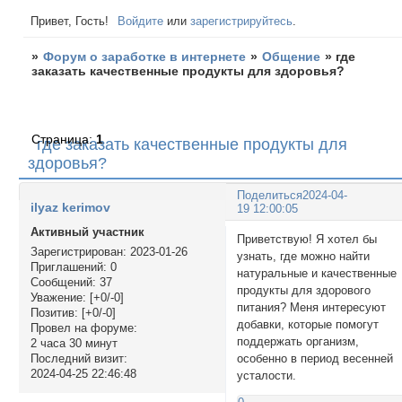
Привет, Гость!
Войдите
или
зарегистрируйтесь
.
»
Форум о заработке в интернете
»
Общение
»
где
заказать качественные продукты для здоровья?
Страница:
1
где заказать качественные продукты для
здоровья?
Поделиться
2024-04-
ilyaz kerimov
19 12:00:05
Активный участник
Приветствую! Я хотел бы
Зарегистрирован
: 2023-01-26
узнать, где можно найти
Приглашений:
0
натуральные и качественные
Сообщений:
37
продукты для здорового
Уважение:
[+0/-0]
питания? Меня интересуют
Позитив:
[+0/-0]
добавки, которые помогут
Провел на форуме:
поддержать организм,
2 часа 30 минут
особенно в период весенней
Последний визит:
2024-04-25 22:46:48
усталости.