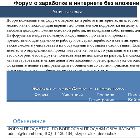
Форум о заработке в интернете без вложени
денег.
Активные темы
Добро пожаловать на форум о заработке и работе в интернете, на котором
можно найти подходящий вариант дополнительной подработки на дому с
высоким доходом помимо основной работы, не вкладывая собственных ден
На форуме вы найдете полезную информацию про сайты и проекты,
предоставляющие удаленную работу и быстрый заработок в сети интернет,
также сможете участвовать в их обсуждении и оставлять свои отзывы. Есл
знаете, что определенный проект или сайт не платит, то указывайте в теме 
это лохотрон, чтобы другие пользователи не попались на развод. Вы смож
начать зарабатывать легкие деньги без вложений и регистрации уже сегодн
Создавайте новые темы, размещайте объявления со своими пригласительн
ссылками и первая прибыль не заставит себя долго ждать.
Форум о заработке в интернете
Форум
Участники
Правила
Поис
Регистрация
Войт
Объявление
ФОРУМ ПРОДАЕТСЯ! ПО ВОПРОСАМ ПРОДАЖИ ОБРАЩАТЬСЯ:
admin@forumbb.ru, ICQ: 1-130-134, skype: alex_derenchuk.