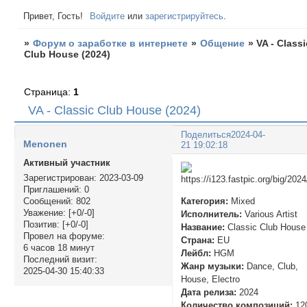
Привет, Гость!
Войдите
или
зарегистрируйтесь
.
»
Форум о заработке в интернете
»
Общение
»
VA - Classi
Club House (2024)
Страница:
1
VA - Classic Club House (2024)
Поделиться
2024-04-
Menonen
21 19:02:18
Активный участник
Зарегистрирован
: 2023-03-09
Приглашений:
0
Категория:
Mixed
Сообщений:
802
Уважение:
[+0/-0]
Исполнитель:
Various Artist
Позитив:
[+0/-0]
Название:
Classic Club House
Провел на форуме:
Страна:
EU
6 часов 18 минут
Лейбл:
HGM
Последний визит:
Жанр музыки:
Dance, Club,
2025-04-30 15:40:33
House, Electro
Дата релиза:
2024
Количество композиций:
12