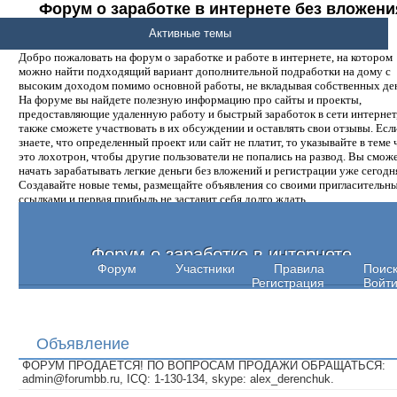
Форум о заработке в интернете без вложени
денег.
Активные темы
Добро пожаловать на форум о заработке и работе в интернете, на котором
можно найти подходящий вариант дополнительной подработки на дому с
высоким доходом помимо основной работы, не вкладывая собственных ден
На форуме вы найдете полезную информацию про сайты и проекты,
предоставляющие удаленную работу и быстрый заработок в сети интернет,
также сможете участвовать в их обсуждении и оставлять свои отзывы. Есл
знаете, что определенный проект или сайт не платит, то указывайте в теме 
это лохотрон, чтобы другие пользователи не попались на развод. Вы смож
начать зарабатывать легкие деньги без вложений и регистрации уже сегодн
Создавайте новые темы, размещайте объявления со своими пригласительн
ссылками и первая прибыль не заставит себя долго ждать.
Форум о заработке в интернете
Форум
Участники
Правила
Поис
Регистрация
Войт
Объявление
ФОРУМ ПРОДАЕТСЯ! ПО ВОПРОСАМ ПРОДАЖИ ОБРАЩАТЬСЯ:
admin@forumbb.ru, ICQ: 1-130-134, skype: alex_derenchuk.