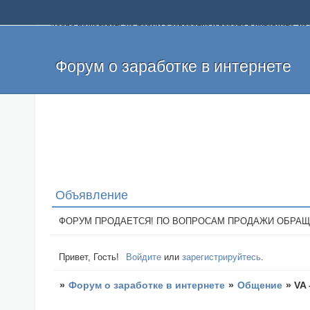
Добро пожаловать на форум о заработке и работе в интернете, 
собственных денег. На форуме вы найдете полезную информацию 
и оставлять свои отзывы. Если вы знаете, что определенный проек
легкие деньги без вложений и регистрации уже сегодня. Создавай
Форум о заработке в интернете
Объявление
ФОРУМ ПРОДАЕТСЯ! ПО ВОПРОСАМ ПРОДАЖИ ОБРАЩАТЬСЯ: 
Привет, Гость!
Войдите
или
зарегистрируйтесь
.
»
Форум о заработке в интернете
»
Общение
»
VA 