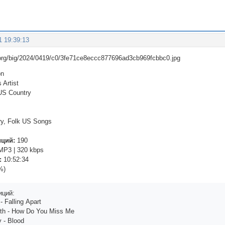
1 19:39:13
on
 Artist
US Country
y, Folk US Songs
иций:
190
P3 | 320 kbps
:
10:52:34
%)
иций:
- Fаlling Аpаrt
ith - How Do You Miss Mе
y - Blood