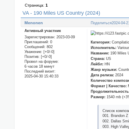
Страница:
1
VA - 190 Miles US Country (2024)
Menonen
Поделиться
2024-04-2
Активный участник
Зарегистрирован
: 2023-03-09
Приглашений:
0
Категория:
Compilati
Сообщений:
802
Исполнитель:
Various
Уважение:
[+0/-0]
Название:
190 Miles 
Позитив:
[+0/-0]
Страна:
US
Провел на форуме:
Лейбл:
HN
6 часов 18 минут
Жанр музыки:
Countr
Последний визит:
Дата релиза:
2024
2025-04-30 15:40:33
Количество композ
Формат | Качество:
M
Продолжительность
Размер:
1540 mb (+3
Список композ
001. Brаndon Z 
002. Dаllаs Sm
003. High Vаllе