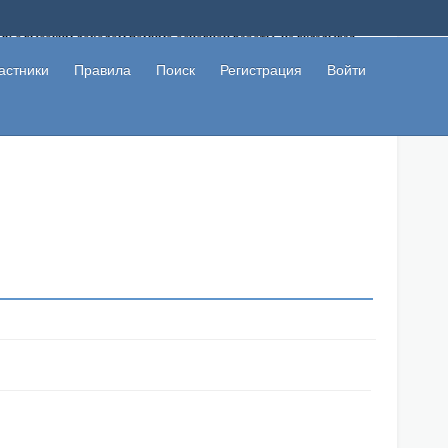
ому с высоким доходом помимо основной работы, не вкладывая
 в сети интернет, а также сможете участвовать в их обсуждении
льзователи не попались на развод. Вы сможете начать зарабатывать
астники
Правила
Поиск
Регистрация
Войти
 первая прибыль не заставит себя долго ждать.