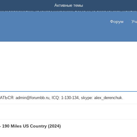
Форум о заработке в интернете без вложения денег.
Активные темы
на котором можно найти подходящий вариант дополнительной подработки на д
про сайты и проекты, предоставляющие удаленную работу и быстрый заработок
т или сайт не платит, то указывайте в теме что это лохотрон, чтобы другие по
Форум
Уч
те новые темы, размещайте объявления со своими пригласительными ссылками и
admin@forumbb.ru, ICQ: 1-130-134, skype: alex_derenchuk.
- 190 Miles US Country (2024)