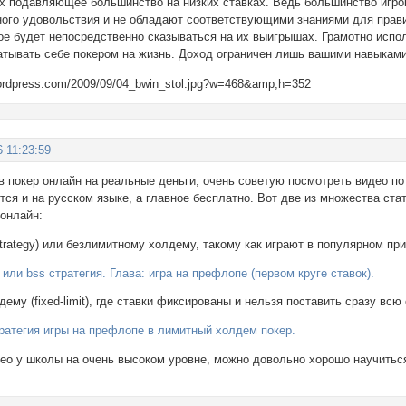
х подавляющее большинство на низких ставках. Ведь большинство игрок
ного удовольствия и не обладают соответствующими знаниями для прав
ое будет непосредственно сказываться на их выигрышах. Грамотно испо
атывать себе покером на жизнь. Доход ограничен лишь вашими навыкам
6 11:23:59
в покер онлайн на реальные деньги, очень советую посмотреть видео по 
тся и на русском языке, а главное бесплатно. Вот две из множества стат
 онлайн:
k strategy) или безлимитному холдему, такому как играют в популярном пр
r или bss стратегия. Глава: игра на префлопе (первом круге ставок).
дему (fixed-limit), где ставки фиксированы и нельзя поставить сразу всю
 стратегия игры на префлопе в лимитный холдем покер.
део у школы на очень высоком уровне, можно довольно хорошо научитьс