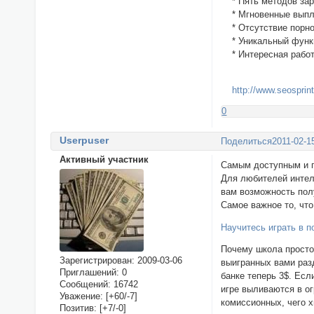
* Пять методов зар
* Мгновенные выпла
* Отсутствие порн
* Уникальный функ
* Интересная работ
http://www.seosprin
0
Userpuser
Поделиться
2011-02-1
Активный участник
Самым доступным и п
Для любителей интел
вам возможность полу
Самое важное то, что
Научитесь играть в п
Почему школа просто 
Зарегистрирован
: 2009-03-06
выигранных вами разд
Приглашений:
0
банке теперь 3$. Есл
Сообщений:
16742
игре выливаются в о
Уважение:
[+60/-7]
комиссионных, чего х
Позитив:
[+7/-0]