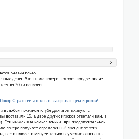
2
ется онлайн покер.
нных денег. Это школа покера, которая предоставляет
тест из 20-ти вопросов.
ы Покер Стратегии и станьте выигрывающим игроком!
к и в любом покерном клубе для игры вживую, с
ы поставили 1$, а двое других игроков ответили вам, в
сия). Эти небольшие комиссионные, при продолжительной
ола покера получает определенный процент от этих
ом, все в плюсе, в минусе только неумелые оппоненты,