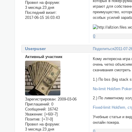
которых в покер-рума
Провел на форуме:
играют для собствен
3 месяца 23 дня
преимущество, котор
Последний визит:
2017-06-15 16:03:43
особых усилий зараб
0
Userpuser
Поделиться
2011-07-2
Активный участник
Кому интересна игра 
очень четко объясняе
скачивания смотреть
1.) По bss (big stac
No-limit Hold'em Poke
2.) По лимитному хол
Зарегистрирован
: 2009-03-06
Приглашений:
0
Fixed-limit Hold'em,
Сообщений:
16742
Уважение:
[+60/-7]
Учебные статьи и ви
Позитив:
[+7/-0]
онлайн покера.
Провел на форуме:
3 месяца 23 дня
0