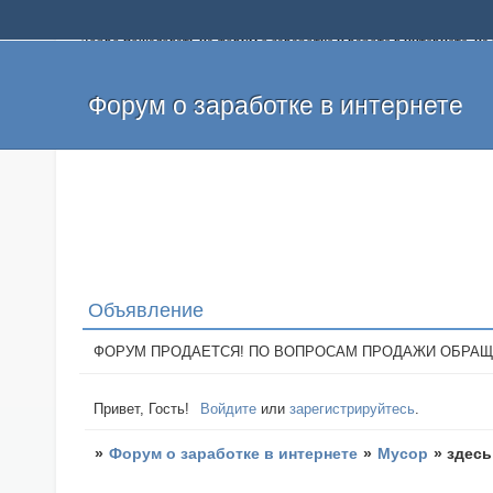
Добро пожаловать на форум о заработке и работе в интернете, 
собственных денег. На форуме вы найдете полезную информацию 
и оставлять свои отзывы. Если вы знаете, что определенный проек
легкие деньги без вложений и регистрации уже сегодня. Создавай
Форум о заработке в интернете
Объявление
ФОРУМ ПРОДАЕТСЯ! ПО ВОПРОСАМ ПРОДАЖИ ОБРАЩАТЬСЯ: 
Привет, Гость!
Войдите
или
зарегистрируйтесь
.
»
Форум о заработке в интернете
»
Мусор
»
здесь