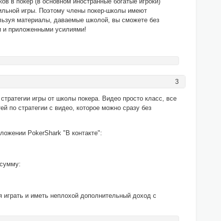
ов в покер (в основном иностранные богатые игроки)
ильной игры. Поэтому члены покер-школы имеют
льзуя материалы, даваемые школой, вы сможете без
и и приложенными усилиями!
3
стратегии игры от школы покера. Видео просто класс, все
ей по стратегии с видео, которое можно сразу без
иложении PokerShark "В контакте":
 сумму:
я играть и иметь неплохой дополнительный доход с