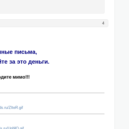
4
мные письма,
те за это деньги.
дите мимо!!!