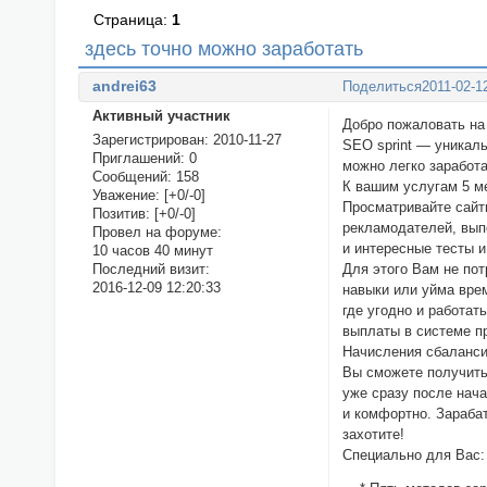
Страница:
1
здесь точно можно заработать
andrei63
Поделиться
2011-02-1
Активный участник
Добро пожаловать на 
Зарегистрирован
: 2010-11-27
SEO sprint — уникал
Приглашений:
0
можно легко заработа
Сообщений:
158
К вашим услугам 5 м
Уважение:
[+0/-0]
Просматривайте сайт
Позитив:
[+0/-0]
рекламодателей, вы
Провел на форуме:
и интересные тесты и
10 часов 40 минут
Для этого Вам не по
Последний визит:
2016-12-09 12:20:33
навыки или уйма вре
где угодно и работать
выплаты в системе п
Начисления сбаланси
Вы сможете получить
уже сразу после нач
и комфортно. Зараба
захотите!
Специально для Вас: