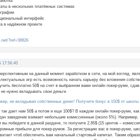
аботка
ты в нескольких платёжных системах
ографии
циональный интерфейс
а в надёжном проекте
t.net/?ref=38826
5 17:56:40
ерспективным на данный момент заработком в сети, на мой взгляд, явля
лектуальных игр есть возможность начать карьеру без вложения собстве
чить бесплатно 50$ на счет в выбранном вами онлайн покер-руме, сдав 
 не нужно вкладывать свои деньги.
окер, не вкладывая собственных денег! Получите бонус в 150$ от школ
так дает нам 50$ а потом и еще 100$? В каждом онлайн покер-руме, ка
ач заведение взимает небольшие комиссионные (около 5%). Например, в
и вы победите в данной раздаче, то получите 2,85$ (15 центов – комис
громные прибыли для покер-румов. За регистрацию вас в покер-руме, шк
ватает чтоб обеспечить вам начальный стартовый капитал. Таким образ