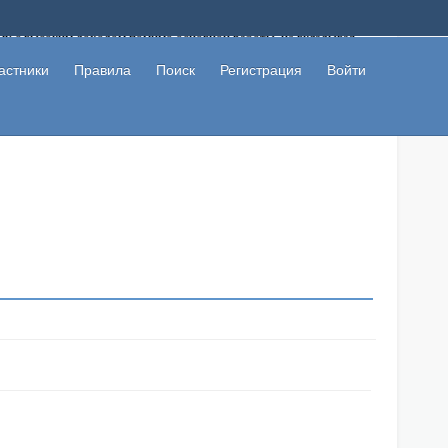
ому с высоким доходом помимо основной работы, не вкладывая
 в сети интернет, а также сможете участвовать в их обсуждении
льзователи не попались на развод. Вы сможете начать зарабатывать
астники
Правила
Поиск
Регистрация
Войти
 первая прибыль не заставит себя долго ждать.