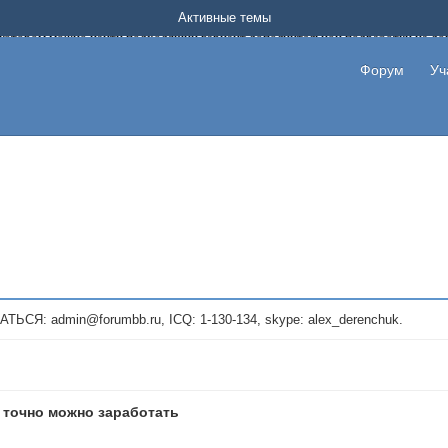
Форум о заработке в интернете без вложения денег.
Активные темы
на котором можно найти подходящий вариант дополнительной подработки на д
про сайты и проекты, предоставляющие удаленную работу и быстрый заработок
т или сайт не платит, то указывайте в теме что это лохотрон, чтобы другие по
Форум
Уч
те новые темы, размещайте объявления со своими пригласительными ссылками и
admin@forumbb.ru, ICQ: 1-130-134, skype: alex_derenchuk.
 точно можно заработать