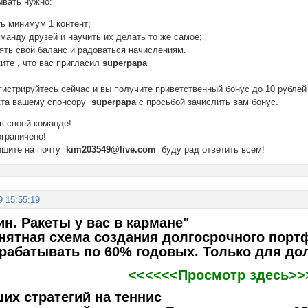
ывать нужно:
ь минимум 1 контент;
манду друзей и научить их делать то же самое;
ять свой баланс и радоваться начислениям.
ите , что вас пригласил
superpapa
гистрируйтесь сейчас и вы получите приветственный бонус до 10 рублей
екта вашему спонсору
superpapa
с просьбой зачислить вам бонус.
 в своей команде!
ограничено!
ишите на почту
kim203549@live.com
буду рад ответить всем!
9 15:55:19
ин. Ракеты у вас в кармане"
нятная схема создания долгосрочного портф
арабатывать по 60% годовых. Только для до
<<<<<<Просмотр здесь>>
их стратегий на теннис