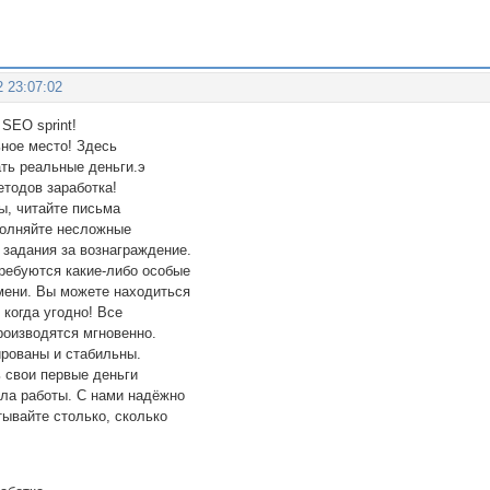
2 23:07:02
SEO sprint!
ьное место! Здесь
ть реаль­ные деньги.э
етодов заработка!
ы, читайте письма
полняйте несложные
 задания за вознаграждение.
требуются какие-либо особые
мени. Вы можете находиться
 когда угодно! Все
роизводятся мгновенно.
рованы и стабильны.
 свои первые деньги
ала работы. С нами надёжно
тывайте столько, сколько