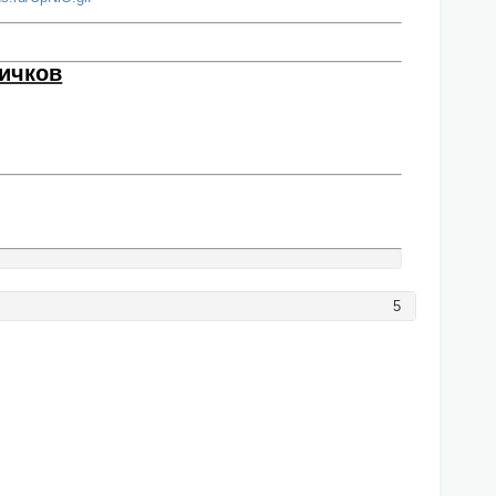
ичков
5