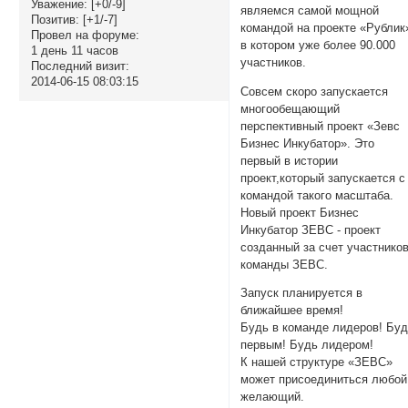
Уважение:
[+0/-9]
являемся самой мощной
Позитив:
[+1/-7]
командой на проекте «Рублик
Провел на форуме:
в котором уже более 90.000
1 день 11 часов
участников.
Последний визит:
2014-06-15 08:03:15
Совсем скоро запускается
многообещающий
перспективный проект «Зевс
Бизнес Инкубатор». Это
первый в истории
проект,который запускается с
командой такого масштаба.
Новый проект Бизнес
Инкубатор ЗЕВС - проект
созданный за счет участнико
команды ЗЕВС.
Запуск планируется в
ближайшее время!
Будь в команде лидеров! Бу
первым! Будь лидером!
К нашей структуре «ЗЕВС»
может присоединиться любой
желающий.