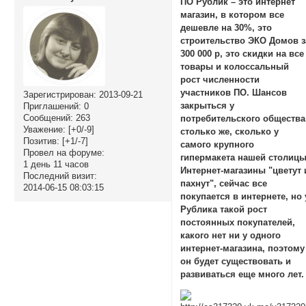
ПО Рублик – это интернет
магазин, в котором все
дешевле на 30%, это
строительство ЭКО Домов з
300 000 р, это скидки на все
товары и колоссальный
рост численности
участников ПО. Шансов
Зарегистрирован
: 2013-09-21
закрыться у
Приглашений:
0
Сообщений:
263
потребительского общества
Уважение:
[+0/-9]
столько же, сколько у
Позитив:
[+1/-7]
самого крупного
Провел на форуме:
гипермакета нашей столицы
1 день 11 часов
Интернет-магазины "цветут 
Последний визит:
пахнут", сейчас все
2014-06-15 08:03:15
покупается в интернете, но 
Рублика такой рост
постоянных покупателей,
какого нет ни у одного
интернет-магазина, поэтому
он будет существовать и
развиваться еще много лет.