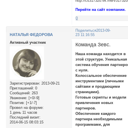
Перейти на сайт компании.
0
Поделиться
2013-09-
НАТАЛЬЯ ФЕДОРОВА
23 11:16:55
Активный участник
Команда Зевс.
Наша команда находится в
этой структуре. Уникальная
система обучения партнеро
с нуля.
Колоссальное обеспечение
инструментами (личными
Зарегистрирован
: 2013-09-21
сайтами и продающими
Приглашений:
0
страницами).
Сообщений:
263
Готовые скрипты и модели
Уважение:
[+0/-9]
Позитив:
[+1/-7]
привлечения новых
Провел на форуме:
партнеров.
1 день 11 часов
Обеспечение каждого
Последний визит:
партнера необходимыми
2014-06-15 08:03:15
программами, для