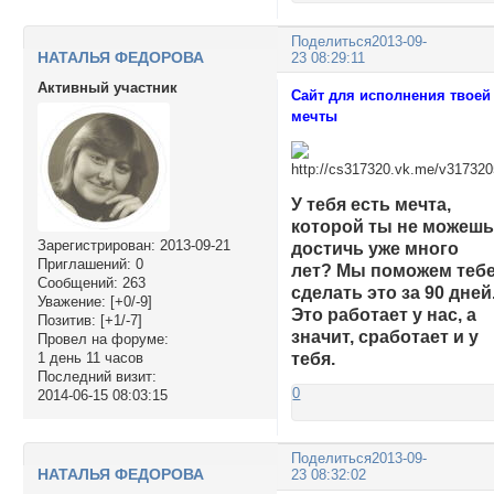
Поделиться
2013-09-
НАТАЛЬЯ ФЕДОРОВА
23 08:29:11
Активный участник
Сайт для исполнения твоей
мечты
У тебя есть мечта,
которой ты не можеш
Зарегистрирован
: 2013-09-21
достичь уже много
Приглашений:
0
лет? Мы поможем теб
Сообщений:
263
сделать это за 90 дней
Уважение:
[+0/-9]
Это работает у нас, а
Позитив:
[+1/-7]
значит, сработает и у
Провел на форуме:
1 день 11 часов
тебя.
Последний визит:
0
2014-06-15 08:03:15
Поделиться
2013-09-
НАТАЛЬЯ ФЕДОРОВА
23 08:32:02