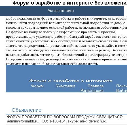
Форум о заработке в интернете без вложени
денег.
Активные темы
Добро пожаловать на форум о заработке и работе в интернете, на котором
можно найти подходящий вариант дополнительной подработки на дому с
высоким доходом помимо основной работы, не вкладывая собственных ден
На форуме вы найдете полезную информацию про сайты и проекты,
предоставляющие удаленную работу и быстрый заработок в сети интернет,
также сможете участвовать в их обсуждении и оставлять свои отзывы. Есл
знаете, что определенный проект или сайт не платит, то указывайте в теме 
это лохотрон, чтобы другие пользователи не попались на развод. Вы смож
начать зарабатывать легкие деньги без вложений и регистрации уже сегодн
Создавайте новые темы, размещайте объявления со своими пригласительн
ссылками и первая прибыль не заставит себя долго ждать.
Форум о заработке в интернете
Форум
Участники
Правила
Поис
Регистрация
Войт
Объявление
ФОРУМ ПРОДАЕТСЯ! ПО ВОПРОСАМ ПРОДАЖИ ОБРАЩАТЬСЯ:
admin@forumbb.ru, ICQ: 1-130-134, skype: alex_derenchuk.