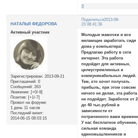
0
Поделиться
2013-09-
НАТАЛЬЯ ФЕДОРОВА
23 08:41:36
Активный участник
Молодые мамочки и все
желающие заработать сидя
дома у компьютера!
Предлагаю работу в сети
интернет. Эта работа
подойдет для активных,
целеустремленных и
коммуникабельных людей.
Зарегистрирован
: 2013-09-21
Тем, кто хочет получать
Приглашений:
0
Сообщений:
263
прибыль, при этом совсем
Уважение:
[+0/-9]
ничего не делая, эта работа
Позитив:
[+1/-7]
не подойдет. Заработок от 2
Провел на форуме:
до 40 тыс.рублей в
1 день 11 часов
зависимости от
Последний визит:
потраченного вами времени
2014-06-15 08:03:15
У нас бесплатное обучение,
сильная команда
единомышленников и