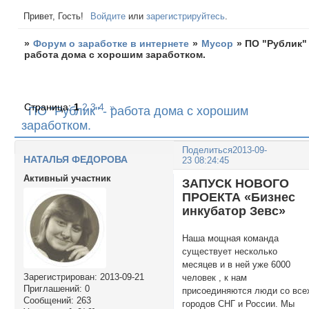
Привет, Гость!
Войдите
или
зарегистрируйтесь
.
»
Форум о заработке в интернете
»
Мусор
»
ПО "Рублик" 
работа дома с хорошим заработком.
Страница:
1
2
3
4
»
ПО "Рублик" - работа дома с хорошим
заработком.
Поделиться
2013-09-
НАТАЛЬЯ ФЕДОРОВА
23 08:24:45
Активный участник
ЗАПУСК НОВОГО
ПРОЕКТА «Бизнес
инкубатор Зевс»
Наша мощная команда
существует несколько
месяцев и в ней уже 6000
Зарегистрирован
: 2013-09-21
человек , к нам
Приглашений:
0
присоединяются люди со все
Сообщений:
263
городов СНГ и России. Мы