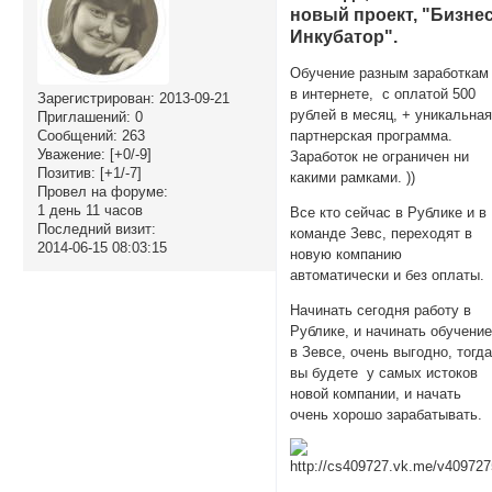
новый проект, "Бизне
Инкубатор".
Обучение разным заработкам
в интернете, с оплатой 500
Зарегистрирован
: 2013-09-21
рублей в месяц, + уникальна
Приглашений:
0
Сообщений:
263
партнерская программа.
Уважение:
[+0/-9]
Заработок не ограничен ни
Позитив:
[+1/-7]
какими рамками. ))
Провел на форуме:
1 день 11 часов
Все кто сейчас в Рублике и в
Последний визит:
команде Зевс, переходят в
2014-06-15 08:03:15
новую компанию
автоматически и без оплаты.
Начинать сегодня работу в
Рублике, и начинать обучени
в Зевсе, очень выгодно, тогд
вы будете у самых истоков
новой компании, и начать
очень хорошо зарабатывать.