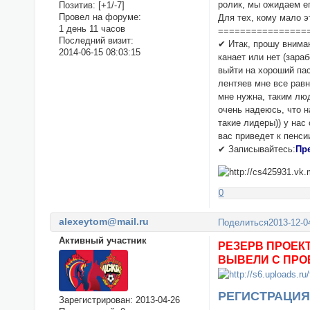
ролик, мы ожидаем ег
Позитив:
[+1/-7]
Провел на форуме:
Для тех, кому мало э
1 день 11 часов
================
Последний визит:
✔ Итак, прошу вниман
2014-06-15 08:03:15
канает или нет (зара
выйти на хороший пас
лентяев мне все равн
мне нужна, таким люд
очень надеюсь, что н
такие лидеры)) у нас
вас приведет к пенси
✔ Записывайтесь:
Пр
0
alexeytom@mail.ru
Поделиться
2013-12-0
Активный участник
РЕЗЕРВ ПРОЕКТ
ВЫВЕЛИ С ПРОЕК
РЕГИСТРАЦИЯ 
Зарегистрирован
: 2013-04-26