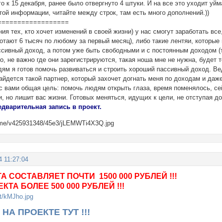
о к 15 декабря, ранее было отвергнуто 4 штуки. И на все это уходит уйм
той информации, читайте между строк, там есть много дополнений.))
==================
ия тех, кто хочет изменений в своей жизни) у нас смогут заработать все
ботают 6 тысяч по любому за первый месяц), либо такие лентяи, которы
сивный доход, а потом уже быть свободными и с постоянным доходом (т
о, не важно где они зарегистрируются, такая ноша мне не нужна, будет 
ям я готов помочь развиваться и строить хороший пассивный доход. Вед
айдется такой партнер, который захочет догнать меня по доходам и даже
 с вами общая цель: помочь людям открыть глаза, время поменялось, се
и, но лишит вас жизни. Готовых меняться, идущих к цели, не отступая д
едварительная запись в проект.
4 11:27:04
А СОСТАВЛЯЕТ ПОЧТИ 1500 000 РУБЛЕЙ !!!
ТА БОЛЕЕ 500 000 РУБЛЕЙ !!!
НА ПРОЕКТЕ ТУТ !!!