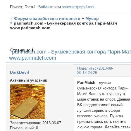
Привет, Гость!
Войдите
или
зарегистрируйтесь
.
»
Форум о заработке в интернете
»
Мусор
»
parimatch.com - Букмекерская контора Пари-Матч
www.parimatch.com
Страница:
1
parimatch.com - Букмекерская контора Пари-Ма
www.parimatch.com
Поделиться
2013-09-
DarkDevil
30 13:24:26
Активный участник
PariMatch
- лучшая
букмекерская контора Пари-
Матч! Ваш путь к успеху в
мире ставок на спорт. Данная
БК предоставляет самый
лучший сервис в сфере
игрового бизнеса. Пункты
приема ставок есть почти в
Зарегистрирован
: 2013-06-07
любом городе. Делайте ставк
Приглашений:
0