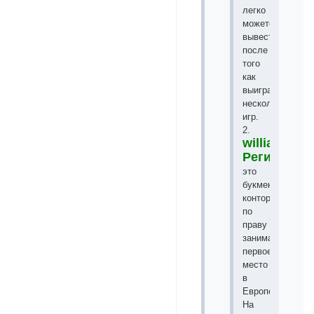
легко
можете
вывести
после
того
как
выиграете
несколько
игр.
2.
williamhill
Регистрац
это
букмекерская
контора
по
праву
занимает
первое
место
в
Европе.
На