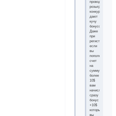
проводятся
розыгрыши
конкурсы
дают
кучу
бонусов.
Даже
при
регистрации
если
вы
пополните
счет
на
сумму
более
10$
вам
начисляют
сразу
бонус
+10$
который
вы