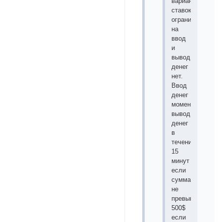
вариантов
ставок,
ограничений
на
ввод
и
вывод
денег
нет.
Ввод
денег
моментальный,
вывод
денег
в
течение
15
минут
если
сумма
не
превышает
500$
если