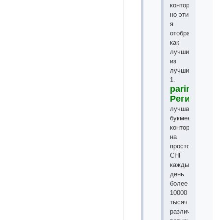
конторах
но эти
я
отобрал
как
лучшие
из
лучших!
1.
parimatch.n
Регистрац
лучшая
букмекерская
контора
на
просторах
СНГ
каждый
день
более
10000
тысяч
различных