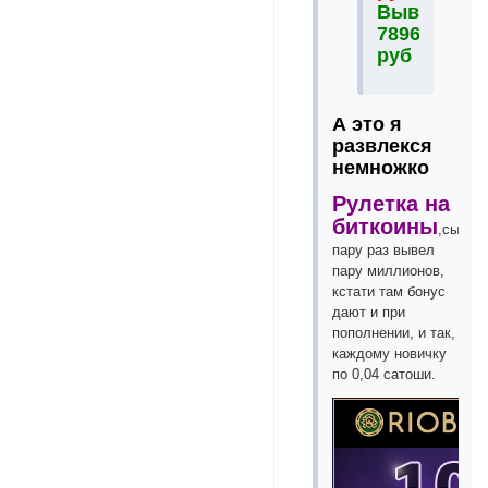
Выведено
78965
руб
А это я
развлекся
немножко
Рулетка на
биткоины
,сыгра
пару раз вывел
пару миллионов,
кстати там бонус
дают и при
пополнении, и так,
каждому новичку
по 0,04 сатоши.