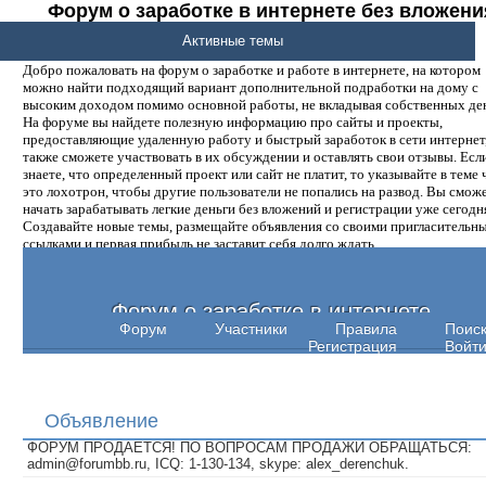
Форум о заработке в интернете без вложени
денег.
Активные темы
Добро пожаловать на форум о заработке и работе в интернете, на котором
можно найти подходящий вариант дополнительной подработки на дому с
высоким доходом помимо основной работы, не вкладывая собственных ден
На форуме вы найдете полезную информацию про сайты и проекты,
предоставляющие удаленную работу и быстрый заработок в сети интернет,
также сможете участвовать в их обсуждении и оставлять свои отзывы. Есл
знаете, что определенный проект или сайт не платит, то указывайте в теме 
это лохотрон, чтобы другие пользователи не попались на развод. Вы смож
начать зарабатывать легкие деньги без вложений и регистрации уже сегодн
Создавайте новые темы, размещайте объявления со своими пригласительн
ссылками и первая прибыль не заставит себя долго ждать.
Форум о заработке в интернете
Форум
Участники
Правила
Поис
Регистрация
Войт
Объявление
ФОРУМ ПРОДАЕТСЯ! ПО ВОПРОСАМ ПРОДАЖИ ОБРАЩАТЬСЯ:
admin@forumbb.ru, ICQ: 1-130-134, skype: alex_derenchuk.