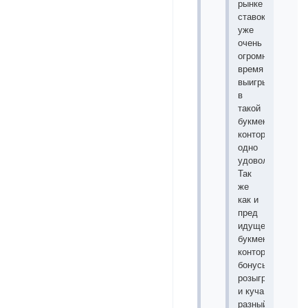
рынке
ставок
уже
очень
огромное
время
выигрывать
в
такой
букмекерской
конторе
одно
удовольствие.
Так
же
как и
пред
идущей
букмекерской
конторе
бонусы
розыгрыши
и куча
разный