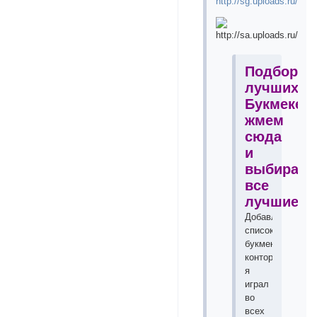
Подборка
лучших
Букмекер
жмем
сюда
и
выбираем
все
лучшие!!!
Добавлю
список
букмекерских
контор
я
играл
во
всех