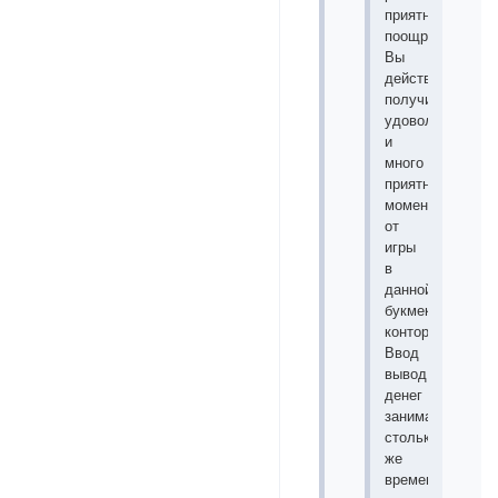
приятных
поощрений.
Вы
действительно
получите
удовольствие
и
много
приятных
моментов
от
игры
в
данной
букмекерской
конторе.
Ввод
вывод
денег
занимает
столько
же
времени