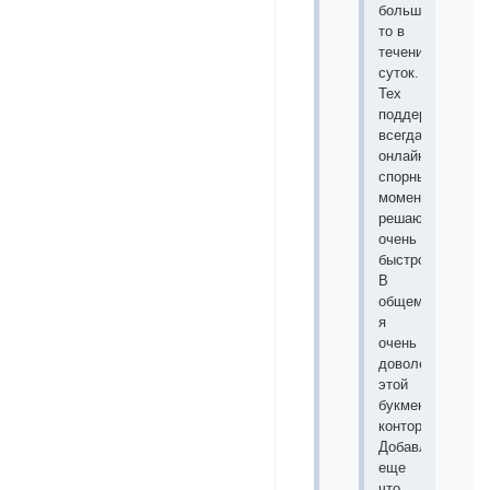
больше
то в
течении
суток.
Тех
поддержка
всегда
онлайн
спорные
моменты
решаются
очень
быстро.
В
общем
я
очень
доволен
этой
букмекерской
конторой.
Добавлю
еще
что