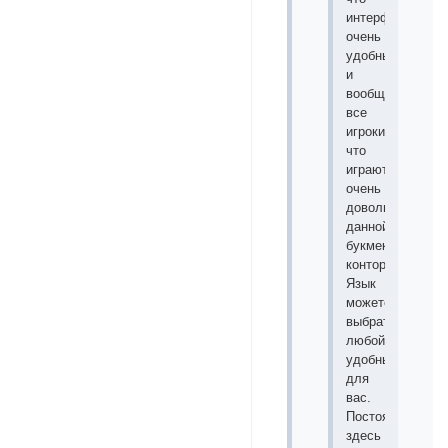
интерфейс
очень
удобный
и
вообще
все
игроки
что
играют
очень
довольны
данной
букмекерской
конторой.
Язык
можете
выбрать
любой
удобный
для
вас.
Постоянно
здесь