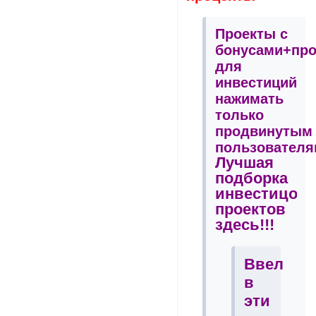
Проекты с
бонусами+пр
для
инвестиций
нажимать
только
продвинутым
пользователя
Лучшая
подборка
инвестицон
проектов
здесь!!!
Ввел
в
эти